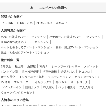
このページの先頭へ
間取りから探す
1K～1DK
1LDK～2DK
2LDK～3DK
3DK以上
人気特集から探す
MASTの賃貸アパート・マンション
パナホームの賃貸アパート・マンション
D-Roomの賃貸アパート・マンション
ペットと暮らせるアパート・マンション
新築・築浅アパート・マンション
敷金・礼金ゼロアパート・マンション
物件特集一覧
2階以上
最上階
角部屋
南向き
シャンプードレッサー
メゾネット
バストイレ別
温水洗浄便座
浴室乾燥機
追焚きバス
IHコンロ
オール電化
インターネット無料
システムキッチン
カウンターキッチン
P2台可
エレベーター
宅配ボックス
都市ガス
オートロック
TVインターホン
防犯カメラ
即入居可
ペット相談可
二人入居可
ウォークインクローゼット
古河市のエリア特集