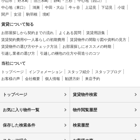
小山市
野木町
旧三和町
静町・三杉
中心地（西口）
中心地（東口）
鴻巣
中田・大山
牛ヶ谷
上辺見
下辺見
小堤
関戸
女沼
駒羽根
境町
賃貸について知る
お部屋探しから契約までの流れ
よくある質問
賃貸用語集
賃貸契約費用や一人暮らしの初期費用
賃貸物件の間取り図や資料の見方
賃貸物件の選び方やチェック方法
お部屋探しにオススメの時期
引越し業者の選び方
引越しの梱包の仕方や荷造りのコツ
当社について
トップページ
インフォメーション
スタッフ紹介
スタッフブログ
お客様の声
会社概要
個人情報
勧誘方針
来店予約
トップページ
賃貸物件検索
お気に入り物件一覧
物件閲覧履歴
保存した検索条件
検索履歴