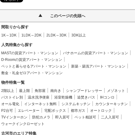
このページの先頭へ
間取りから探す
1K～1DK
1LDK～2DK
2LDK～3DK
3DK以上
人気特集から探す
MASTの賃貸アパート・マンション
パナホームの賃貸アパート・マンション
D-Roomの賃貸アパート・マンション
ペットと暮らせるアパート・マンション
新築・築浅アパート・マンション
敷金・礼金ゼロアパート・マンション
物件特集一覧
2階以上
最上階
角部屋
南向き
シャンプードレッサー
メゾネット
バストイレ別
温水洗浄便座
浴室乾燥機
追焚きバス
IHコンロ
オール電化
インターネット無料
システムキッチン
カウンターキッチン
P2台可
エレベーター
宅配ボックス
都市ガス
オートロック
TVインターホン
防犯カメラ
即入居可
ペット相談可
二人入居可
ウォークインクローゼット
古河市のエリア特集