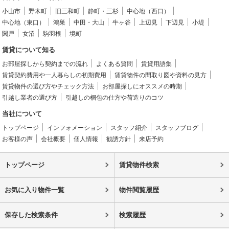
小山市
野木町
旧三和町
静町・三杉
中心地（西口）
中心地（東口）
鴻巣
中田・大山
牛ヶ谷
上辺見
下辺見
小堤
関戸
女沼
駒羽根
境町
賃貸について知る
お部屋探しから契約までの流れ
よくある質問
賃貸用語集
賃貸契約費用や一人暮らしの初期費用
賃貸物件の間取り図や資料の見方
賃貸物件の選び方やチェック方法
お部屋探しにオススメの時期
引越し業者の選び方
引越しの梱包の仕方や荷造りのコツ
当社について
トップページ
インフォメーション
スタッフ紹介
スタッフブログ
お客様の声
会社概要
個人情報
勧誘方針
来店予約
トップページ
賃貸物件検索
お気に入り物件一覧
物件閲覧履歴
保存した検索条件
検索履歴