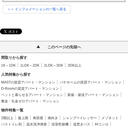
＜＜ インフォメーションの一覧へ戻る
このページの先頭へ
間取りから探す
1K～1DK
1LDK～2DK
2LDK～3DK
3DK以上
人気特集から探す
MASTの賃貸アパート・マンション
パナホームの賃貸アパート・マンション
D-Roomの賃貸アパート・マンション
ペットと暮らせるアパート・マンション
新築・築浅アパート・マンション
敷金・礼金ゼロアパート・マンション
物件特集一覧
2階以上
最上階
角部屋
南向き
シャンプードレッサー
メゾネット
バストイレ別
温水洗浄便座
浴室乾燥機
追焚きバス
IHコンロ