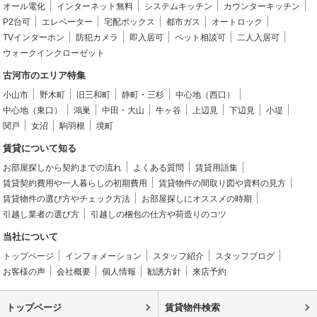
オール電化
インターネット無料
システムキッチン
カウンターキッチン
P2台可
エレベーター
宅配ボックス
都市ガス
オートロック
TVインターホン
防犯カメラ
即入居可
ペット相談可
二人入居可
ウォークインクローゼット
古河市のエリア特集
小山市
野木町
旧三和町
静町・三杉
中心地（西口）
中心地（東口）
鴻巣
中田・大山
牛ヶ谷
上辺見
下辺見
小堤
関戸
女沼
駒羽根
境町
賃貸について知る
お部屋探しから契約までの流れ
よくある質問
賃貸用語集
賃貸契約費用や一人暮らしの初期費用
賃貸物件の間取り図や資料の見方
賃貸物件の選び方やチェック方法
お部屋探しにオススメの時期
引越し業者の選び方
引越しの梱包の仕方や荷造りのコツ
当社について
トップページ
インフォメーション
スタッフ紹介
スタッフブログ
お客様の声
会社概要
個人情報
勧誘方針
来店予約
トップページ
賃貸物件検索