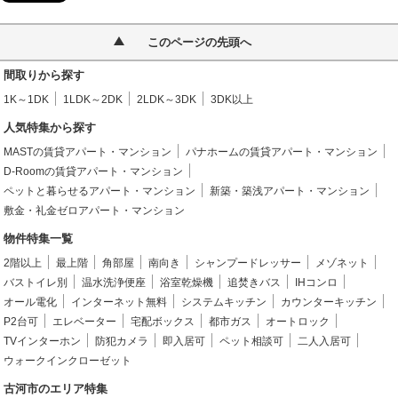
このページの先頭へ
間取りから探す
1K～1DK
1LDK～2DK
2LDK～3DK
3DK以上
人気特集から探す
MASTの賃貸アパート・マンション
パナホームの賃貸アパート・マンション
D-Roomの賃貸アパート・マンション
ペットと暮らせるアパート・マンション
新築・築浅アパート・マンション
敷金・礼金ゼロアパート・マンション
物件特集一覧
2階以上
最上階
角部屋
南向き
シャンプードレッサー
メゾネット
バストイレ別
温水洗浄便座
浴室乾燥機
追焚きバス
IHコンロ
オール電化
インターネット無料
システムキッチン
カウンターキッチン
P2台可
エレベーター
宅配ボックス
都市ガス
オートロック
TVインターホン
防犯カメラ
即入居可
ペット相談可
二人入居可
ウォークインクローゼット
古河市のエリア特集