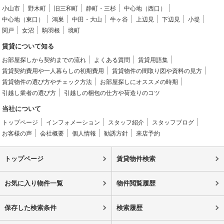
小山市
野木町
旧三和町
静町・三杉
中心地（西口）
中心地（東口）
鴻巣
中田・大山
牛ヶ谷
上辺見
下辺見
小堤
関戸
女沼
駒羽根
境町
賃貸について知る
お部屋探しから契約までの流れ
よくある質問
賃貸用語集
賃貸契約費用や一人暮らしの初期費用
賃貸物件の間取り図や資料の見方
賃貸物件の選び方やチェック方法
お部屋探しにオススメの時期
引越し業者の選び方
引越しの梱包の仕方や荷造りのコツ
当社について
トップページ
インフォメーション
スタッフ紹介
スタッフブログ
お客様の声
会社概要
個人情報
勧誘方針
来店予約
トップページ
賃貸物件検索
お気に入り物件一覧
物件閲覧履歴
保存した検索条件
検索履歴