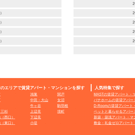
）
2
）
2
）
2
）
2
）
2
市のエリアで賃貸アパート・マンションを探す
人気特集で探す
市
鴻巣
関戸
MASTの賃貸アパート・
町
中田・大山
女沼
パナホームの賃貸アパー
牛ヶ谷
駒羽根
D-Roomの賃貸アパー
・三杉
上辺見
境町
ペットと暮らせるアパー
地（西口）
下辺見
新築・築浅アパート・マ
地（東口）
小堤
敷金・礼金ゼロアパート