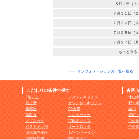
８月１日（土
７月３１日（金
７月３０日（木
７月２８日（火
７月２７日（月
もっとみる
＜＜ インフォメーションの一覧へ戻る
こだわりの条件で探す
古河
2階以上
システムキッチン
小山
最上階
カウンターキッチン
野木
角部屋
P2台可
諸川
南向き
エレベーター
静町
メゾネット
宅配ボックス
中心
バストイレ別
オートロック
中心
温水洗浄便座
TVインターホン
浴室乾燥機
防犯カメラ