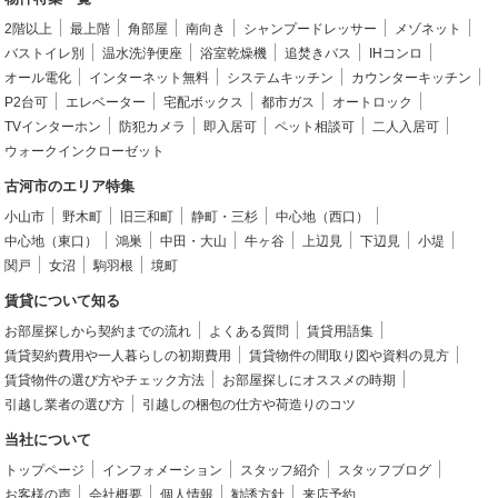
2階以上
最上階
角部屋
南向き
シャンプードレッサー
メゾネット
バストイレ別
温水洗浄便座
浴室乾燥機
追焚きバス
IHコンロ
オール電化
インターネット無料
システムキッチン
カウンターキッチン
P2台可
エレベーター
宅配ボックス
都市ガス
オートロック
TVインターホン
防犯カメラ
即入居可
ペット相談可
二人入居可
ウォークインクローゼット
古河市のエリア特集
小山市
野木町
旧三和町
静町・三杉
中心地（西口）
中心地（東口）
鴻巣
中田・大山
牛ヶ谷
上辺見
下辺見
小堤
関戸
女沼
駒羽根
境町
賃貸について知る
お部屋探しから契約までの流れ
よくある質問
賃貸用語集
賃貸契約費用や一人暮らしの初期費用
賃貸物件の間取り図や資料の見方
賃貸物件の選び方やチェック方法
お部屋探しにオススメの時期
引越し業者の選び方
引越しの梱包の仕方や荷造りのコツ
当社について
トップページ
インフォメーション
スタッフ紹介
スタッフブログ
お客様の声
会社概要
個人情報
勧誘方針
来店予約