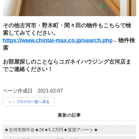
その他古河市・野木町・間々田の物件もこちらで検
索してみてください。
https://www.chintai-max.co.jp/search.php
←物件検
索
お部屋探しのことならコガネイハウジング古河店ま
でご連絡ください！
ページ作成日 2021-02-07
＜＜ ブログの一覧へ戻る
最新の記事
★古河市西牛谷★2K★5.2万円★賃貸アパート★