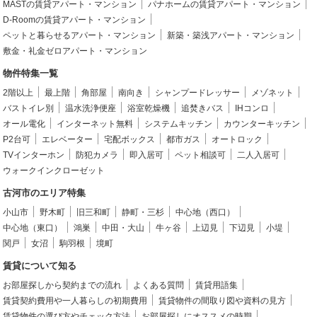
MASTの賃貸アパート・マンション
パナホームの賃貸アパート・マンション
D-Roomの賃貸アパート・マンション
ペットと暮らせるアパート・マンション
新築・築浅アパート・マンション
敷金・礼金ゼロアパート・マンション
物件特集一覧
2階以上
最上階
角部屋
南向き
シャンプードレッサー
メゾネット
バストイレ別
温水洗浄便座
浴室乾燥機
追焚きバス
IHコンロ
オール電化
インターネット無料
システムキッチン
カウンターキッチン
P2台可
エレベーター
宅配ボックス
都市ガス
オートロック
TVインターホン
防犯カメラ
即入居可
ペット相談可
二人入居可
ウォークインクローゼット
古河市のエリア特集
小山市
野木町
旧三和町
静町・三杉
中心地（西口）
中心地（東口）
鴻巣
中田・大山
牛ヶ谷
上辺見
下辺見
小堤
関戸
女沼
駒羽根
境町
賃貸について知る
お部屋探しから契約までの流れ
よくある質問
賃貸用語集
賃貸契約費用や一人暮らしの初期費用
賃貸物件の間取り図や資料の見方
賃貸物件の選び方やチェック方法
お部屋探しにオススメの時期