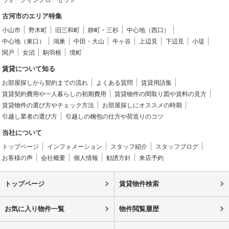
古河市のエリア特集
小山市
野木町
旧三和町
静町・三杉
中心地（西口）
中心地（東口）
鴻巣
中田・大山
牛ヶ谷
上辺見
下辺見
小堤
関戸
女沼
駒羽根
境町
賃貸について知る
お部屋探しから契約までの流れ
よくある質問
賃貸用語集
賃貸契約費用や一人暮らしの初期費用
賃貸物件の間取り図や資料の見方
賃貸物件の選び方やチェック方法
お部屋探しにオススメの時期
引越し業者の選び方
引越しの梱包の仕方や荷造りのコツ
当社について
トップページ
インフォメーション
スタッフ紹介
スタッフブログ
お客様の声
会社概要
個人情報
勧誘方針
来店予約
トップページ
賃貸物件検索
お気に入り物件一覧
物件閲覧履歴