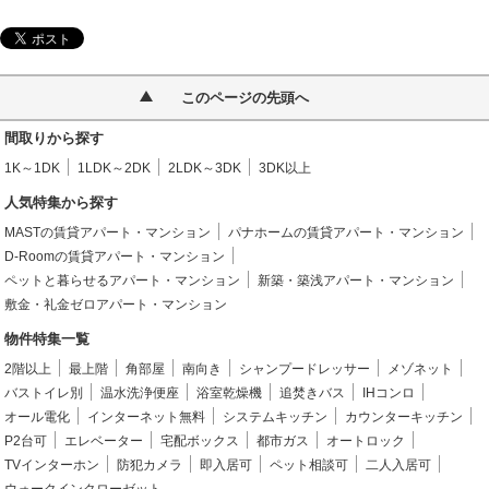
このページの先頭へ
間取りから探す
1K～1DK
1LDK～2DK
2LDK～3DK
3DK以上
人気特集から探す
MASTの賃貸アパート・マンション
パナホームの賃貸アパート・マンション
D-Roomの賃貸アパート・マンション
ペットと暮らせるアパート・マンション
新築・築浅アパート・マンション
敷金・礼金ゼロアパート・マンション
物件特集一覧
2階以上
最上階
角部屋
南向き
シャンプードレッサー
メゾネット
バストイレ別
温水洗浄便座
浴室乾燥機
追焚きバス
IHコンロ
オール電化
インターネット無料
システムキッチン
カウンターキッチン
P2台可
エレベーター
宅配ボックス
都市ガス
オートロック
TVインターホン
防犯カメラ
即入居可
ペット相談可
二人入居可
ウォークインクローゼット