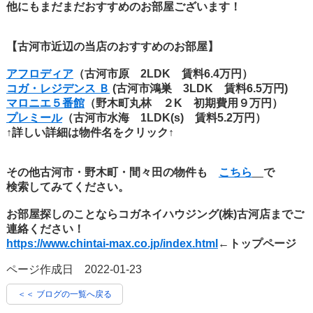
他にもまだまだおすすめのお部屋ございます！
【古河市近辺の当店のおすすめのお部屋】
アフロディア
（古河市原 2LDK 賃料6.4万円）
コガ・レジデンス Ｂ
(古河市鴻巣 3LDK 賃料6.5万円)
マロニエ５番館
（野木町丸林 ２K 初期費用９万円）
プレミール
（古河市水海 1LDK(s) 賃料5.2万円）
↑詳しい詳細は物件名をクリック↑
その他古河市・野木町・間々田の物件も
こちら
で
検索してみてください。
お部屋探しのことならコガネイハウジング(株)古河店までご
連絡ください！
https://www.chintai-max.co.jp/index.html
←トップページ
ページ作成日 2022-01-23
＜＜ ブログの一覧へ戻る