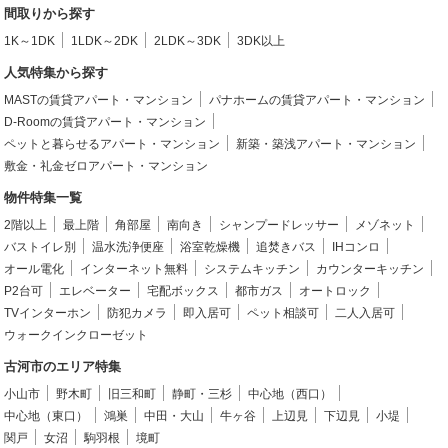
間取りから探す
1K～1DK
1LDK～2DK
2LDK～3DK
3DK以上
人気特集から探す
MASTの賃貸アパート・マンション
パナホームの賃貸アパート・マンション
D-Roomの賃貸アパート・マンション
ペットと暮らせるアパート・マンション
新築・築浅アパート・マンション
敷金・礼金ゼロアパート・マンション
物件特集一覧
2階以上
最上階
角部屋
南向き
シャンプードレッサー
メゾネット
バストイレ別
温水洗浄便座
浴室乾燥機
追焚きバス
IHコンロ
オール電化
インターネット無料
システムキッチン
カウンターキッチン
P2台可
エレベーター
宅配ボックス
都市ガス
オートロック
TVインターホン
防犯カメラ
即入居可
ペット相談可
二人入居可
ウォークインクローゼット
古河市のエリア特集
小山市
野木町
旧三和町
静町・三杉
中心地（西口）
中心地（東口）
鴻巣
中田・大山
牛ヶ谷
上辺見
下辺見
小堤
関戸
女沼
駒羽根
境町