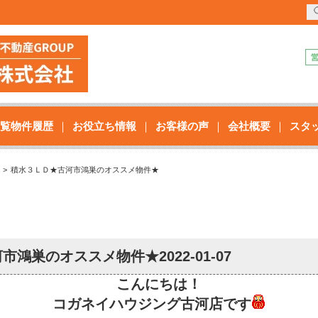
覧物件履歴
お役立ち情報
お客様の声
会社概要
スタ
積水３ＬＤ★古河市鴻巣のオススメ物件★
河市鴻巣のオススメ物件★
2022-01-07
こんにちは！
コガネイハウジング古河店です