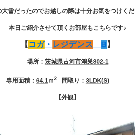
の大雪だったのでお越しの際は十分お気をつけくだ
本日ご紹介させて頂くお部屋もこちらです♪
【
コガ
・
レジデンス
B
】
場所：
茨城県古河市鴻巣802-1
2
専用面積：
64.1
ｍ
間取り：
3LDK(S)
【外観】