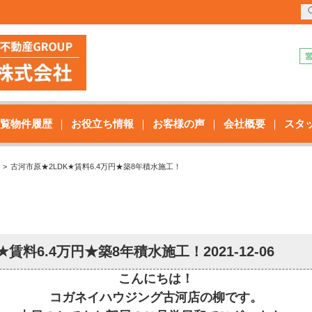
覧物件履歴
お役立ち情報
お客様の声
会社概要
スタ
古河市原★2LDK★賃料6.4万円★築8年積水施工！
★賃料6.4万円★築8年積水施工！
2021-12-06
こんにちは！
コガネイハウジング古河店の柳です。