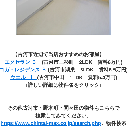
【古河市近辺で当店おすすめのお部屋】
エクセラン Ｂ
(古河市三杉町 2LDK 賃料6万円)
コガ・レジデンス Ｂ
(古河市鴻巣 3LDK 賃料6.5万円
ウエル Ⅰ
(古河市中田 1LDK 賃料5.4万円
)
↑詳しい詳細は物件名をクリック↑
その他古河市・野木町・間々田の物件もこちらで
検索してみてください。
https://www.chintai-max.co.jp/search.php
←物件検索