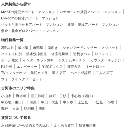
人気特集から探す
MASTの賃貸アパート・マンション
パナホームの賃貸アパート・マンション
D-Roomの賃貸アパート・マンション
ペットと暮らせるアパート・マンション
新築・築浅アパート・マンション
敷金・礼金ゼロアパート・マンション
物件特集一覧
2階以上
最上階
角部屋
南向き
シャンプードレッサー
メゾネット
バストイレ別
温水洗浄便座
浴室乾燥機
追焚きバス
IHコンロ
オール電化
インターネット無料
システムキッチン
カウンターキッチン
P2台可
エレベーター
宅配ボックス
都市ガス
オートロック
TVインターホン
防犯カメラ
即入居可
ペット相談可
二人入居可
ウォークインクローゼット
古河市のエリア特集
小山市
野木町
旧三和町
静町・三杉
中心地（西口）
中心地（東口）
鴻巣
中田・大山
牛ヶ谷
上辺見
下辺見
小堤
関戸
女沼
駒羽根
境町
賃貸について知る
お部屋探しから契約までの流れ
よくある質問
賃貸用語集