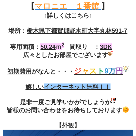
【
マロニエ １番館
】
↑詳しくはこちら↑
場所：
栃木県下都賀郡野木町大字丸林591-7
2
専用面積：
50.24
ｍ
間取り ：
3DK
広々としたお部屋でございます
ジ
ャ
ス
ト
9
万
円
初期費用
がなんと・・・
嬉しい
インターネット無料！！
是非一度ご見学いかがでしょうか
皆様のお問い合わせをお待ちしております
【外観】