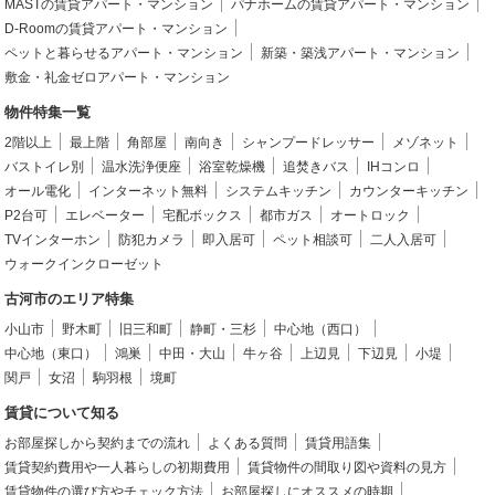
MASTの賃貸アパート・マンション
パナホームの賃貸アパート・マンション
D-Roomの賃貸アパート・マンション
ペットと暮らせるアパート・マンション
新築・築浅アパート・マンション
敷金・礼金ゼロアパート・マンション
物件特集一覧
2階以上
最上階
角部屋
南向き
シャンプードレッサー
メゾネット
バストイレ別
温水洗浄便座
浴室乾燥機
追焚きバス
IHコンロ
オール電化
インターネット無料
システムキッチン
カウンターキッチン
P2台可
エレベーター
宅配ボックス
都市ガス
オートロック
TVインターホン
防犯カメラ
即入居可
ペット相談可
二人入居可
ウォークインクローゼット
古河市のエリア特集
小山市
野木町
旧三和町
静町・三杉
中心地（西口）
中心地（東口）
鴻巣
中田・大山
牛ヶ谷
上辺見
下辺見
小堤
関戸
女沼
駒羽根
境町
賃貸について知る
お部屋探しから契約までの流れ
よくある質問
賃貸用語集
賃貸契約費用や一人暮らしの初期費用
賃貸物件の間取り図や資料の見方
賃貸物件の選び方やチェック方法
お部屋探しにオススメの時期