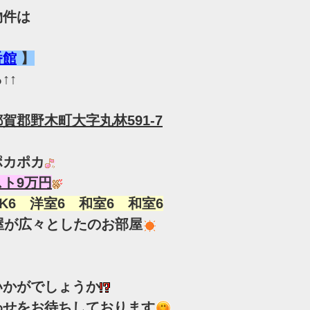
物件は
番館
】
↑↑
賀郡野木町大字丸林591-7
ポカポカ
スト9万円
DK6 洋室6 和室6 和室6
屋が広々としたのお部屋
いかがでしょうか
わせをお待ちしております