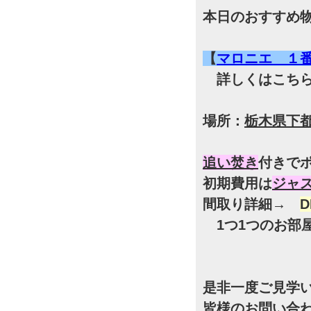
本日のおすすめ
【
マロニエ １
詳しくはこちら
場所：
栃木県下都
追い焚き
付きで
初期費用は
ジャ
間取り詳細→
1つ1つのお部
是非一度ご見学
皆様のお問い合