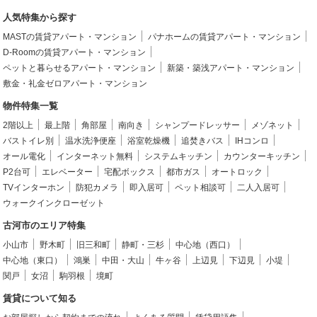
人気特集から探す
MASTの賃貸アパート・マンション
パナホームの賃貸アパート・マンション
D-Roomの賃貸アパート・マンション
ペットと暮らせるアパート・マンション
新築・築浅アパート・マンション
敷金・礼金ゼロアパート・マンション
物件特集一覧
2階以上
最上階
角部屋
南向き
シャンプードレッサー
メゾネット
バストイレ別
温水洗浄便座
浴室乾燥機
追焚きバス
IHコンロ
オール電化
インターネット無料
システムキッチン
カウンターキッチン
P2台可
エレベーター
宅配ボックス
都市ガス
オートロック
TVインターホン
防犯カメラ
即入居可
ペット相談可
二人入居可
ウォークインクローゼット
古河市のエリア特集
小山市
野木町
旧三和町
静町・三杉
中心地（西口）
中心地（東口）
鴻巣
中田・大山
牛ヶ谷
上辺見
下辺見
小堤
関戸
女沼
駒羽根
境町
賃貸について知る