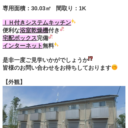
専用面積：
30.03㎡
間取り：
1K
ＩＨ付きシステムキッチン
便利な
浴室乾燥機
付き
宅配ボックス
完備
インターネット
無料
是非一度ご見学いかがでしょうか
皆様のお問い合わせをお待ちしております
【外観】