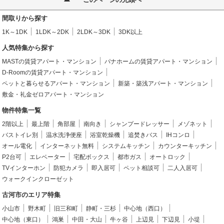
間取りから探す
1K～1DK
1LDK～2DK
2LDK～3DK
3DK以上
人気特集から探す
MASTの賃貸アパート・マンション
パナホームの賃貸アパート・マンション
D-Roomの賃貸アパート・マンション
ペットと暮らせるアパート・マンション
新築・築浅アパート・マンション
敷金・礼金ゼロアパート・マンション
物件特集一覧
2階以上
最上階
角部屋
南向き
シャンプードレッサー
メゾネット
バストイレ別
温水洗浄便座
浴室乾燥機
追焚きバス
IHコンロ
オール電化
インターネット無料
システムキッチン
カウンターキッチン
P2台可
エレベーター
宅配ボックス
都市ガス
オートロック
TVインターホン
防犯カメラ
即入居可
ペット相談可
二人入居可
ウォークインクローゼット
古河市のエリア特集
小山市
野木町
旧三和町
静町・三杉
中心地（西口）
中心地（東口）
鴻巣
中田・大山
牛ヶ谷
上辺見
下辺見
小堤