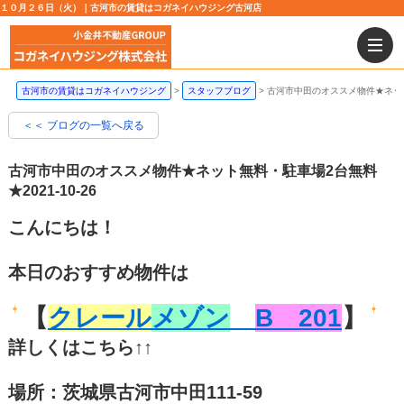
１０月２６日（火）｜古河市の賃貸はコガネイハウジング古河店
古河市の賃貸はコガネイハウジング
スタッフブログ
古河市中田のオススメ物件★ネッ
＜＜ ブログの一覧へ戻る
古河市中田のオススメ物件★ネット無料・駐車場2台無料
★
2021-10-26
こんにちは！
本日のおすすめ物件は
【
クレール
メゾン
B 201
】
詳しくはこちら↑↑
場所：茨城県古河市中田111-59