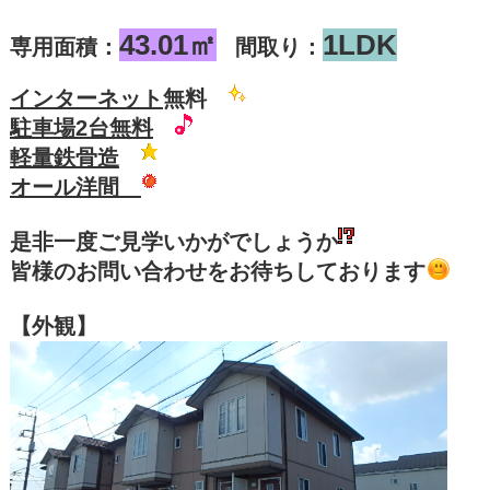
43.01㎡
1LDK
専用面積：
間取り：
インターネット
無料
駐車場2台無料
軽量鉄骨造
オール洋間
是非一度ご見学いかがでしょうか
皆様のお問い合わせをお待ちしております
【外観】