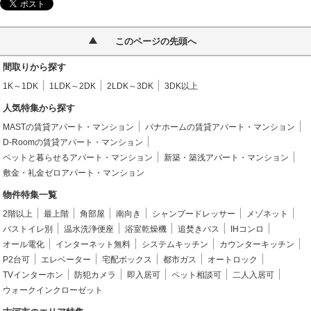
このページの先頭へ
間取りから探す
1K～1DK
1LDK～2DK
2LDK～3DK
3DK以上
人気特集から探す
MASTの賃貸アパート・マンション
パナホームの賃貸アパート・マンション
D-Roomの賃貸アパート・マンション
ペットと暮らせるアパート・マンション
新築・築浅アパート・マンション
敷金・礼金ゼロアパート・マンション
物件特集一覧
2階以上
最上階
角部屋
南向き
シャンプードレッサー
メゾネット
バストイレ別
温水洗浄便座
浴室乾燥機
追焚きバス
IHコンロ
オール電化
インターネット無料
システムキッチン
カウンターキッチン
P2台可
エレベーター
宅配ボックス
都市ガス
オートロック
TVインターホン
防犯カメラ
即入居可
ペット相談可
二人入居可
ウォークインクローゼット