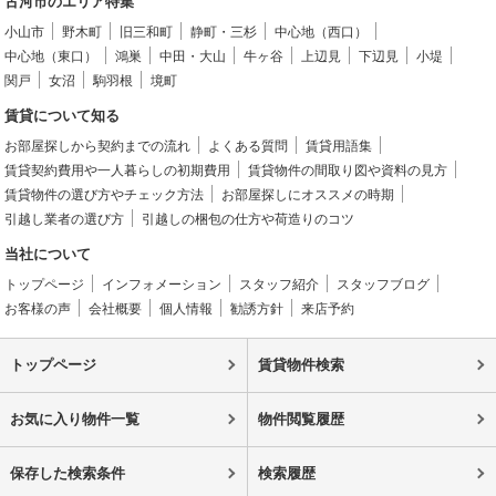
古河市のエリア特集
小山市
野木町
旧三和町
静町・三杉
中心地（西口）
中心地（東口）
鴻巣
中田・大山
牛ヶ谷
上辺見
下辺見
小堤
関戸
女沼
駒羽根
境町
賃貸について知る
お部屋探しから契約までの流れ
よくある質問
賃貸用語集
賃貸契約費用や一人暮らしの初期費用
賃貸物件の間取り図や資料の見方
賃貸物件の選び方やチェック方法
お部屋探しにオススメの時期
引越し業者の選び方
引越しの梱包の仕方や荷造りのコツ
当社について
トップページ
インフォメーション
スタッフ紹介
スタッフブログ
お客様の声
会社概要
個人情報
勧誘方針
来店予約
トップページ
賃貸物件検索
お気に入り物件一覧
物件閲覧履歴
保存した検索条件
検索履歴