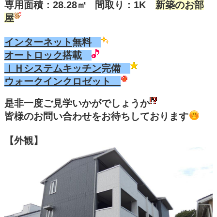
専用面積：28.28㎡
間取り：1K
新築のお部
屋
インターネット
無料
オートロック
搭載
ＩＨシステムキッチン
完備
ウォークインクロゼット
是非一度ご見学いかがでしょうか
皆様のお問い合わせをお待ちしております
【外観】