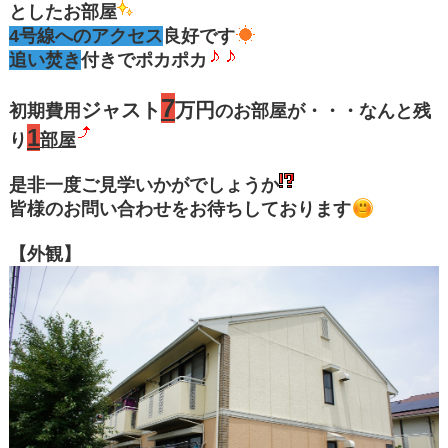
としたお部屋
4号線へのアクセス
良好です
追い焚き
付きでポカポカ
7
ジャスト
万円
初期費用
のお部屋が・・・なんと残
1
り
部屋
是非一度ご見学いかがでしょうか
皆様のお問い合わせをお待ちしております
【外観】