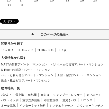
23
24
25
26
27
28
29
30
31
このページの先頭へ
間取りから探す
1K～1DK
1LDK～2DK
2LDK～3DK
3DK以上
人気特集から探す
MASTの賃貸アパート・マンション
パナホームの賃貸アパート・マンション
D-Roomの賃貸アパート・マンション
ペットと暮らせるアパート・マンション
新築・築浅アパート・マンション
敷金・礼金ゼロアパート・マンション
物件特集一覧
2階以上
最上階
角部屋
南向き
シャンプードレッサー
メゾネット
バストイレ別
温水洗浄便座
浴室乾燥機
追焚きバス
IHコンロ
オール電化
インターネット無料
システムキッチン
カウンターキッチン