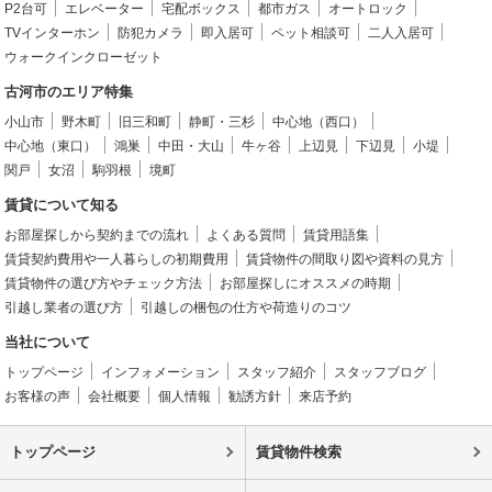
P2台可
エレベーター
宅配ボックス
都市ガス
オートロック
TVインターホン
防犯カメラ
即入居可
ペット相談可
二人入居可
ウォークインクローゼット
古河市のエリア特集
小山市
野木町
旧三和町
静町・三杉
中心地（西口）
中心地（東口）
鴻巣
中田・大山
牛ヶ谷
上辺見
下辺見
小堤
関戸
女沼
駒羽根
境町
賃貸について知る
お部屋探しから契約までの流れ
よくある質問
賃貸用語集
賃貸契約費用や一人暮らしの初期費用
賃貸物件の間取り図や資料の見方
賃貸物件の選び方やチェック方法
お部屋探しにオススメの時期
引越し業者の選び方
引越しの梱包の仕方や荷造りのコツ
当社について
トップページ
インフォメーション
スタッフ紹介
スタッフブログ
お客様の声
会社概要
個人情報
勧誘方針
来店予約
トップページ
賃貸物件検索