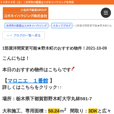
１０月０９日（土）｜古河市の賃貸はコガネイハウジング古河店
古河市の賃貸はコガネイハウジング
スタッフブログ
1部屋洋間変更可能★野木町のお
＜＜ ブログの一覧へ戻る
1部屋洋間変更可能★野木町のおすすめ物件！
2021-10-09
こんにちは！
本日のおすすめ物件はこちらです
【
マロニエ １番館
】
詳しくはこちらをクリック↑↑
場所：栃木県下都賀郡野木町大字丸林591-7
2
大和施工、専用面積：
50.24
ｍ
間取り：
3DK
と広々