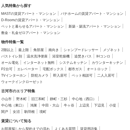
人気特集から探す
MASTの賃貸アパート・マンション
パナホームの賃貸アパート・マンション
D-Roomの賃貸アパート・マンション
ペットと暮らせるアパート・マンション
新築・築浅アパート・マンション
敷金・礼金ゼロアパート・マンション
物件特集一覧
2階以上
最上階
角部屋
南向き
シャンプードレッサー
メゾネット
バストイレ別
温水洗浄便座
浴室乾燥機
追焚きバス
IHコンロ
オール電化
インターネット無料
システムキッチン
カウンターキッチン
P2台可
エレベーター
宅配ボックス
都市ガス
オートロック
TVインターホン
防犯カメラ
即入居可
ペット相談可
二人入居可
ウォークインクローゼット
古河市のエリア特集
小山市
野木町
旧三和町
静町・三杉
中心地（西口）
中心地（東口）
鴻巣
中田・大山
牛ヶ谷
上辺見
下辺見
小堤
関戸
女沼
駒羽根
境町
賃貸について知る
お部屋探しから契約までの流れ
よくある質問
賃貸用語集