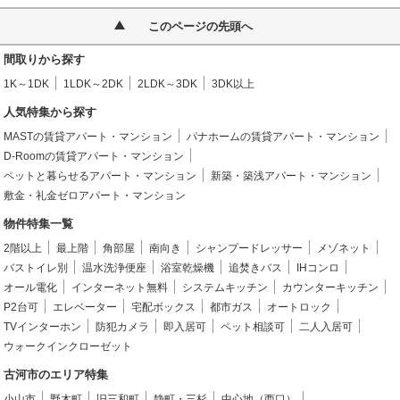
このページの先頭へ
間取りから探す
1K～1DK
1LDK～2DK
2LDK～3DK
3DK以上
人気特集から探す
MASTの賃貸アパート・マンション
パナホームの賃貸アパート・マンション
D-Roomの賃貸アパート・マンション
ペットと暮らせるアパート・マンション
新築・築浅アパート・マンション
敷金・礼金ゼロアパート・マンション
物件特集一覧
2階以上
最上階
角部屋
南向き
シャンプードレッサー
メゾネット
バストイレ別
温水洗浄便座
浴室乾燥機
追焚きバス
IHコンロ
オール電化
インターネット無料
システムキッチン
カウンターキッチン
P2台可
エレベーター
宅配ボックス
都市ガス
オートロック
TVインターホン
防犯カメラ
即入居可
ペット相談可
二人入居可
ウォークインクローゼット
古河市のエリア特集
小山市
野木町
旧三和町
静町・三杉
中心地（西口）