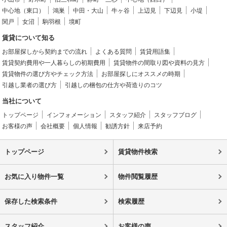
中心地（東口）
鴻巣
中田・大山
牛ヶ谷
上辺見
下辺見
小堤
関戸
女沼
駒羽根
境町
賃貸について知る
お部屋探しから契約までの流れ
よくある質問
賃貸用語集
賃貸契約費用や一人暮らしの初期費用
賃貸物件の間取り図や資料の見方
賃貸物件の選び方やチェック方法
お部屋探しにオススメの時期
引越し業者の選び方
引越しの梱包の仕方や荷造りのコツ
当社について
トップページ
インフォメーション
スタッフ紹介
スタッフブログ
お客様の声
会社概要
個人情報
勧誘方針
来店予約
トップページ
賃貸物件検索
お気に入り物件一覧
物件閲覧履歴
保存した検索条件
検索履歴
スタッフ紹介
お客様の声