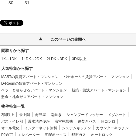
30
31
このページの先頭へ
間取りから探す
1K～1DK
1LDK～2DK
2LDK～3DK
3DK以上
人気特集から探す
MASTの賃貸アパート・マンション
パナホームの賃貸アパート・マンション
D-Roomの賃貸アパート・マンション
ペットと暮らせるアパート・マンション
新築・築浅アパート・マンション
敷金・礼金ゼロアパート・マンション
物件特集一覧
2階以上
最上階
角部屋
南向き
シャンプードレッサー
メゾネット
バストイレ別
温水洗浄便座
浴室乾燥機
追焚きバス
IHコンロ
オール電化
インターネット無料
システムキッチン
カウンターキッチン
P2台可
エレベーター
宅配ボックス
都市ガス
オートロック