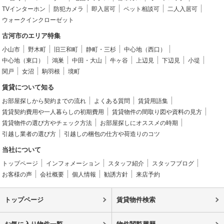
TVインターホン
防犯カメラ
即入居可
ペット相談可
二人入居可
ウォークインクローゼット
古河市のエリア特集
小山市
野木町
旧三和町
静町・三杉
中心地（西口）
中心地（東口）
鴻巣
中田・大山
牛ヶ谷
上辺見
下辺見
小堤
関戸
女沼
駒羽根
境町
賃貸について知る
お部屋探しから契約までの流れ
よくある質問
賃貸用語集
賃貸契約費用や一人暮らしの初期費用
賃貸物件の間取り図や資料の見方
賃貸物件の選び方やチェック方法
お部屋探しにオススメの時期
引越し業者の選び方
引越しの梱包の仕方や荷造りのコツ
当社について
トップページ
インフォメーション
スタッフ紹介
スタッフブログ
お客様の声
会社概要
個人情報
勧誘方針
来店予約
トップページ
賃貸物件検索