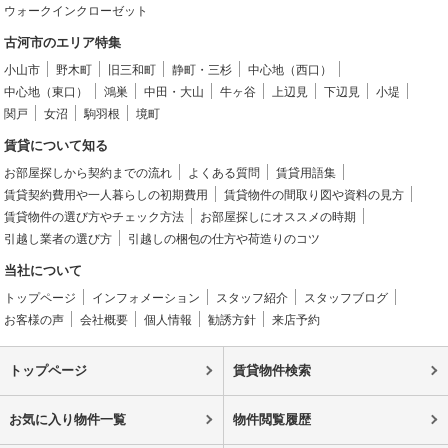
ウォークインクローゼット
古河市のエリア特集
小山市
野木町
旧三和町
静町・三杉
中心地（西口）
中心地（東口）
鴻巣
中田・大山
牛ヶ谷
上辺見
下辺見
小堤
関戸
女沼
駒羽根
境町
賃貸について知る
お部屋探しから契約までの流れ
よくある質問
賃貸用語集
賃貸契約費用や一人暮らしの初期費用
賃貸物件の間取り図や資料の見方
賃貸物件の選び方やチェック方法
お部屋探しにオススメの時期
引越し業者の選び方
引越しの梱包の仕方や荷造りのコツ
当社について
トップページ
インフォメーション
スタッフ紹介
スタッフブログ
お客様の声
会社概要
個人情報
勧誘方針
来店予約
トップページ
賃貸物件検索
お気に入り物件一覧
物件閲覧履歴