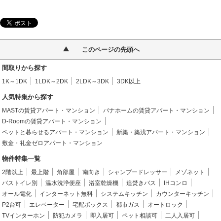
このページの先頭へ
間取りから探す
1K～1DK
1LDK～2DK
2LDK～3DK
3DK以上
人気特集から探す
MASTの賃貸アパート・マンション
パナホームの賃貸アパート・マンション
D-Roomの賃貸アパート・マンション
ペットと暮らせるアパート・マンション
新築・築浅アパート・マンション
敷金・礼金ゼロアパート・マンション
物件特集一覧
2階以上
最上階
角部屋
南向き
シャンプードレッサー
メゾネット
バストイレ別
温水洗浄便座
浴室乾燥機
追焚きバス
IHコンロ
オール電化
インターネット無料
システムキッチン
カウンターキッチン
P2台可
エレベーター
宅配ボックス
都市ガス
オートロック
TVインターホン
防犯カメラ
即入居可
ペット相談可
二人入居可