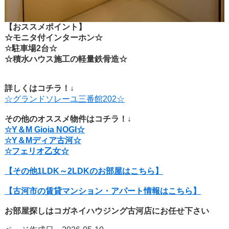
【おススメポイント】
☆モニタ付インターホン☆
☆駐車場2台☆
☆積水ハウス施工の軽量鉄骨造☆
詳しくはコチラ！↓
☆グランドソレーユ三番館202☆
その他のオススメ物件はコチラ！↓
☆
Y＆M Gioia NOGI☆
☆
Y＆Mディア古河☆
☆
フェリオ乙女☆
【その他1LDK～2LDKのお部屋はこちら】
【古河市の賃貸マンション・アパート情報はこちら】
お部屋探しはコガネイハウジング古河店にお任せ下さい