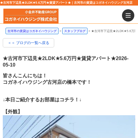
★古河市下辺見★2LDK★5.6万円★賃貸アパート★｜古河市の賃貸はコガネイハウジング古河店
古河市の賃貸はコガネイハウジング
スタッフブログ
★古河市下辺見★2LDK★5.6万
＜＜ ブログの一覧へ戻る
★古河市下辺見★2LDK★5.6万円★賃貸アパート★
2026-
05-10
皆さんこんにちは！
コガネイハウジング古河店の橋本です！
↓本日ご紹介するお部屋はコチラ！↓
【外観】