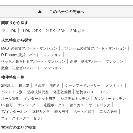
このページの先頭へ
間取りから探す
1K～1DK
1LDK～2DK
2LDK～3DK
3DK以上
人気特集から探す
MASTの賃貸アパート・マンション
パナホームの賃貸アパート・マンション
D-Roomの賃貸アパート・マンション
ペットと暮らせるアパート・マンション
新築・築浅アパート・マンション
敷金・礼金ゼロアパート・マンション
物件特集一覧
2階以上
最上階
角部屋
南向き
シャンプードレッサー
メゾネット
バストイレ別
温水洗浄便座
浴室乾燥機
追焚きバス
IHコンロ
オール電化
インターネット無料
システムキッチン
カウンターキッチン
P2台可
エレベーター
宅配ボックス
都市ガス
オートロック
TVインターホン
防犯カメラ
即入居可
ペット相談可
二人入居可
ウォークインクローゼット
古河市のエリア特集