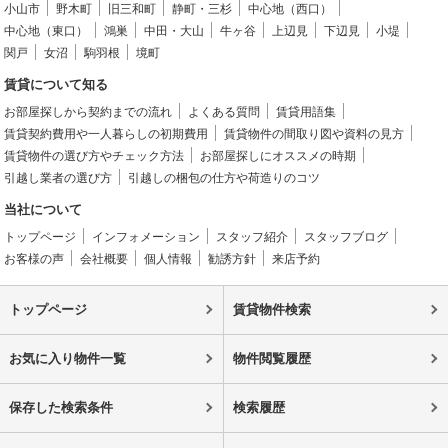
小山市
野木町
旧三和町
静町・三杉
中心地（西口）
中心地（東口）
鴻巣
中田・大山
牛ヶ谷
上辺見
下辺見
小堤
関戸
女沼
駒羽根
境町
賃貸について知る
お部屋探しから契約までの流れ
よくある質問
賃貸用語集
賃貸契約費用や一人暮らしの初期費用
賃貸物件の間取り図や資料の見方
賃貸物件の選び方やチェック方法
お部屋探しにオススメの時期
引越し業者の選び方
引越しの梱包の仕方や荷造りのコツ
当社について
トップページ
インフォメーション
スタッフ紹介
スタッフブログ
お客様の声
会社概要
個人情報
勧誘方針
来店予約
トップページ
賃貸物件検索
お気に入り物件一覧
物件閲覧履歴
保存した検索条件
検索履歴