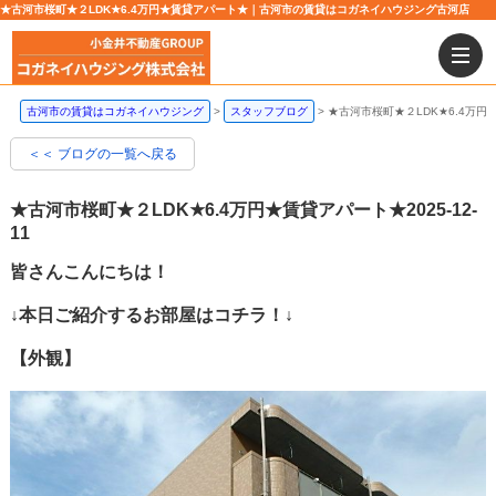
★古河市桜町★２LDK★6.4万円★賃貸アパート★｜古河市の賃貸はコガネイハウジング古河店
古河市の賃貸はコガネイハウジング
スタッフブログ
★古河市桜町★２LDK★6.4万円
＜＜ ブログの一覧へ戻る
★古河市桜町★２LDK★6.4万円★賃貸アパート★
2025-12-
11
皆さんこんにちは！
↓本日ご紹介するお部屋はコチラ！↓
【外観】