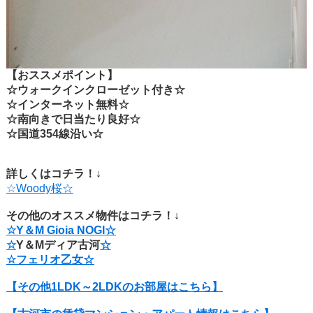
【おススメポイント】
☆ウォークインクローゼット付き☆
☆インターネット無料☆
☆南向きで日当たり良好☆
☆国道354線沿い☆
詳しくはコチラ！↓
☆Woody桜☆
その他のオススメ物件はコチラ！↓
☆
Y＆M Gioia NOGI☆
☆
Y＆Mディア古河
☆
☆
フェリオ乙女☆
【その他1LDK～2LDKのお部屋はこちら】