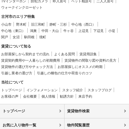
TVインターホン
防犯カメラ
即入居可
ペット相談可
二人入居可
ウォークインクローゼット
古河市のエリア特集
小山市
野木町
旧三和町
静町・三杉
中心地（西口）
中心地（東口）
鴻巣
中田・大山
牛ヶ谷
上辺見
下辺見
小堤
関戸
女沼
駒羽根
境町
賃貸について知る
お部屋探しから契約までの流れ
よくある質問
賃貸用語集
賃貸契約費用や一人暮らしの初期費用
賃貸物件の間取り図や資料の見方
賃貸物件の選び方やチェック方法
お部屋探しにオススメの時期
引越し業者の選び方
引越しの梱包の仕方や荷造りのコツ
当社について
トップページ
インフォメーション
スタッフ紹介
スタッフブログ
お客様の声
会社概要
個人情報
勧誘方針
来店予約
トップページ
賃貸物件検索
お気に入り物件一覧
物件閲覧履歴