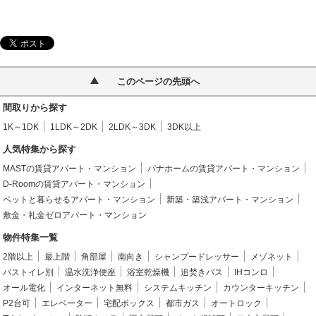
このページの先頭へ
間取りから探す
1K～1DK
1LDK～2DK
2LDK～3DK
3DK以上
人気特集から探す
MASTの賃貸アパート・マンション
パナホームの賃貸アパート・マンション
D-Roomの賃貸アパート・マンション
ペットと暮らせるアパート・マンション
新築・築浅アパート・マンション
敷金・礼金ゼロアパート・マンション
物件特集一覧
2階以上
最上階
角部屋
南向き
シャンプードレッサー
メゾネット
バストイレ別
温水洗浄便座
浴室乾燥機
追焚きバス
IHコンロ
オール電化
インターネット無料
システムキッチン
カウンターキッチン
P2台可
エレベーター
宅配ボックス
都市ガス
オートロック