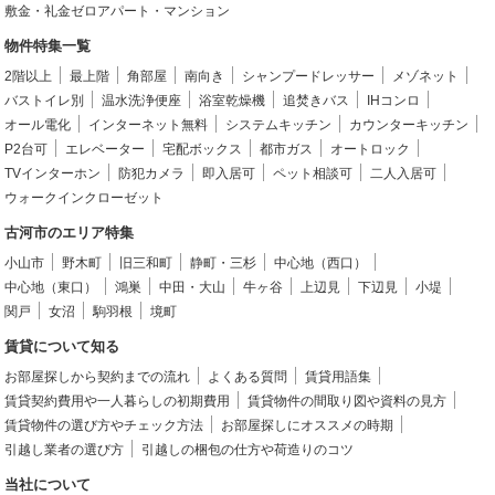
敷金・礼金ゼロアパート・マンション
物件特集一覧
2階以上
最上階
角部屋
南向き
シャンプードレッサー
メゾネット
バストイレ別
温水洗浄便座
浴室乾燥機
追焚きバス
IHコンロ
オール電化
インターネット無料
システムキッチン
カウンターキッチン
P2台可
エレベーター
宅配ボックス
都市ガス
オートロック
TVインターホン
防犯カメラ
即入居可
ペット相談可
二人入居可
ウォークインクローゼット
古河市のエリア特集
小山市
野木町
旧三和町
静町・三杉
中心地（西口）
中心地（東口）
鴻巣
中田・大山
牛ヶ谷
上辺見
下辺見
小堤
関戸
女沼
駒羽根
境町
賃貸について知る
お部屋探しから契約までの流れ
よくある質問
賃貸用語集
賃貸契約費用や一人暮らしの初期費用
賃貸物件の間取り図や資料の見方
賃貸物件の選び方やチェック方法
お部屋探しにオススメの時期
引越し業者の選び方
引越しの梱包の仕方や荷造りのコツ
当社について