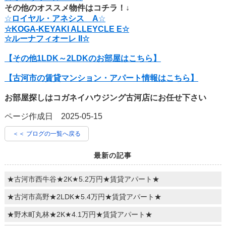
その他のオススメ物件はコチラ！↓
☆
ロイヤル・アネシス A
☆
☆
KOGA-KEYAKI ALLEYCLE E
☆
☆ルーナフィオーレ II☆
【その他1LDK～2LDKのお部屋はこちら】
【古河市の賃貸マンション・アパート情報はこちら】
お部屋探しはコガネイハウジング古河店にお任せ下さい
ページ作成日 2025-05-15
＜＜ ブログの一覧へ戻る
最新の記事
★古河市西牛谷★2K★5.2万円★賃貸アパート★
★古河市高野★2LDK★5.4万円★賃貸アパート★
★野木町丸林★2K★4.1万円★賃貸アパート★