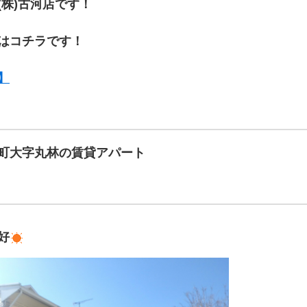
(株)古河店です！
はコチラです！
】
町大字丸林の賃貸アパート
好