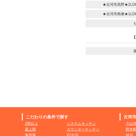
★古河市高野★2LD
★古河市鳥喰★1LD
【
基
こだわりの条件で探す
古河
2階以上
システムキッチン
小山
最上階
カウンターキッチン
野木
角部屋
P2台可
諸川