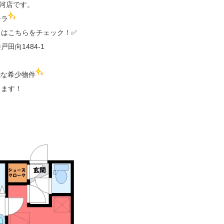
古河店です。
チラ
はこちらをチェック！✅
田向1484-1
能な希少物件
ります！