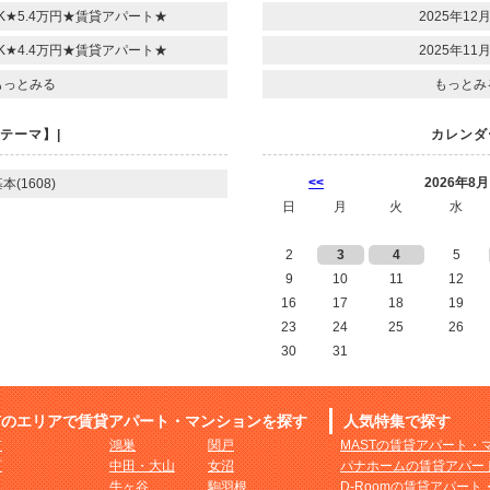
K★5.4万円★賃貸アパート★
2025年12月
K★4.4万円★賃貸アパート★
2025年11月
もっとみる
もっとみ
テーマ】|
カレンダ
<<
2026年8月
本(1608)
日
月
火
水
2
3
4
5
9
10
11
12
16
17
18
19
23
24
25
26
30
31
市のエリアで賃貸アパート・マンションを探す
人気特集で探す
市
鴻巣
関戸
MASTの賃貸アパート・
町
中田・大山
女沼
パナホームの賃貸アパー
牛ヶ谷
駒羽根
D-Roomの賃貸アパー