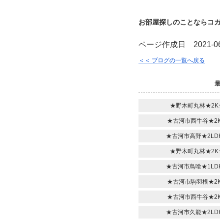
お部屋探しのことならコ
ページ作成日 2021-06
＜＜ ブログの一覧へ戻る
★野木町丸林★2K
★古河市西牛谷★2K
★古河市高野★2LD
★野木町丸林★2K
★古河市鳥喰★1LD
★古河市駒羽根★2K
★古河市西牛谷★2K
★古河市久能★2LD