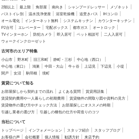
2階以上
最上階
角部屋
南向き
シャンプードレッサー
メゾネット
バストイレ別
温水洗浄便座
浴室乾燥機
追焚きバス
IHコンロ
オール電化
インターネット無料
システムキッチン
カウンターキッチン
P2台可
エレベーター
宅配ボックス
都市ガス
オートロック
TVインターホン
防犯カメラ
即入居可
ペット相談可
二人入居可
ウォークインクローゼット
古河市のエリア特集
小山市
野木町
旧三和町
静町・三杉
中心地（西口）
中心地（東口）
鴻巣
中田・大山
牛ヶ谷
上辺見
下辺見
小堤
関戸
女沼
駒羽根
境町
賃貸について知る
お部屋探しから契約までの流れ
よくある質問
賃貸用語集
賃貸契約費用や一人暮らしの初期費用
賃貸物件の間取り図や資料の見方
賃貸物件の選び方やチェック方法
お部屋探しにオススメの時期
引越し業者の選び方
引越しの梱包の仕方や荷造りのコツ
当社について
トップページ
インフォメーション
スタッフ紹介
スタッフブログ
お客様の声
会社概要
個人情報
勧誘方針
来店予約