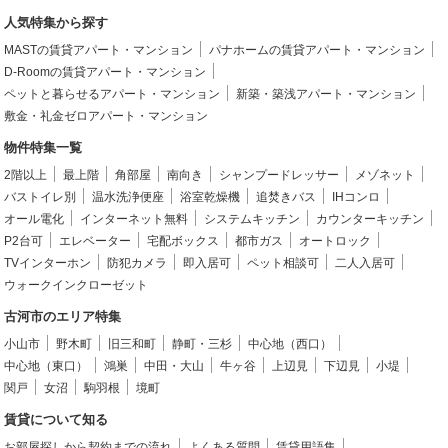
人気特集から探す
MASTの賃貸アパート・マンション
パナホームの賃貸アパート・マンション
D-Roomの賃貸アパート・マンション
ペットと暮らせるアパート・マンション
新築・築浅アパート・マンション
敷金・礼金ゼロアパート・マンション
物件特集一覧
2階以上
最上階
角部屋
南向き
シャンプードレッサー
メゾネット
バストイレ別
温水洗浄便座
浴室乾燥機
追焚きバス
IHコンロ
オール電化
インターネット無料
システムキッチン
カウンターキッチン
P2台可
エレベーター
宅配ボックス
都市ガス
オートロック
TVインターホン
防犯カメラ
即入居可
ペット相談可
二人入居可
ウォークインクローゼット
古河市のエリア特集
小山市
野木町
旧三和町
静町・三杉
中心地（西口）
中心地（東口）
鴻巣
中田・大山
牛ヶ谷
上辺見
下辺見
小堤
関戸
女沼
駒羽根
境町
賃貸について知る
お部屋探しから契約までの流れ
よくある質問
賃貸用語集