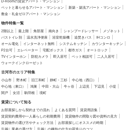
D-Roomの賃貸アパート・マンション
ペットと暮らせるアパート・マンション
新築・築浅アパート・マンション
敷金・礼金ゼロアパート・マンション
物件特集一覧
2階以上
最上階
角部屋
南向き
シャンプードレッサー
メゾネット
バストイレ別
温水洗浄便座
浴室乾燥機
追焚きバス
IHコンロ
オール電化
インターネット無料
システムキッチン
カウンターキッチン
P2台可
エレベーター
宅配ボックス
都市ガス
オートロック
TVインターホン
防犯カメラ
即入居可
ペット相談可
二人入居可
ウォークインクローゼット
古河市のエリア特集
小山市
野木町
旧三和町
静町・三杉
中心地（西口）
中心地（東口）
鴻巣
中田・大山
牛ヶ谷
上辺見
下辺見
小堤
関戸
女沼
駒羽根
境町
賃貸について知る
お部屋探しから契約までの流れ
よくある質問
賃貸用語集
賃貸契約費用や一人暮らしの初期費用
賃貸物件の間取り図や資料の見方
賃貸物件の選び方やチェック方法
お部屋探しにオススメの時期
引越し業者の選び方
引越しの梱包の仕方や荷造りのコツ