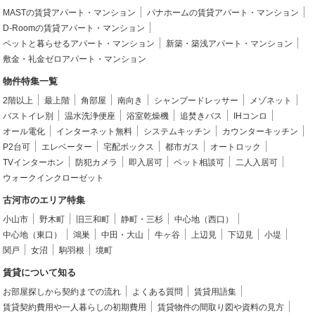
MASTの賃貸アパート・マンション
パナホームの賃貸アパート・マンション
D-Roomの賃貸アパート・マンション
ペットと暮らせるアパート・マンション
新築・築浅アパート・マンション
敷金・礼金ゼロアパート・マンション
物件特集一覧
2階以上
最上階
角部屋
南向き
シャンプードレッサー
メゾネット
バストイレ別
温水洗浄便座
浴室乾燥機
追焚きバス
IHコンロ
オール電化
インターネット無料
システムキッチン
カウンターキッチン
P2台可
エレベーター
宅配ボックス
都市ガス
オートロック
TVインターホン
防犯カメラ
即入居可
ペット相談可
二人入居可
ウォークインクローゼット
古河市のエリア特集
小山市
野木町
旧三和町
静町・三杉
中心地（西口）
中心地（東口）
鴻巣
中田・大山
牛ヶ谷
上辺見
下辺見
小堤
関戸
女沼
駒羽根
境町
賃貸について知る
お部屋探しから契約までの流れ
よくある質問
賃貸用語集
賃貸契約費用や一人暮らしの初期費用
賃貸物件の間取り図や資料の見方