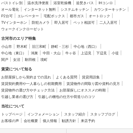
バストイレ別
温水洗浄便座
浴室乾燥機
追焚きバス
IHコンロ
オール電化
インターネット無料
システムキッチン
カウンターキッチン
P2台可
エレベーター
宅配ボックス
都市ガス
オートロック
TVインターホン
防犯カメラ
即入居可
ペット相談可
二人入居可
ウォークインクローゼット
古河市のエリア特集
小山市
野木町
旧三和町
静町・三杉
中心地（西口）
中心地（東口）
鴻巣
中田・大山
牛ヶ谷
上辺見
下辺見
小堤
関戸
女沼
駒羽根
境町
賃貸について知る
お部屋探しから契約までの流れ
よくある質問
賃貸用語集
賃貸契約費用や一人暮らしの初期費用
賃貸物件の間取り図や資料の見方
賃貸物件の選び方やチェック方法
お部屋探しにオススメの時期
引越し業者の選び方
引越しの梱包の仕方や荷造りのコツ
当社について
トップページ
インフォメーション
スタッフ紹介
スタッフブログ
お客様の声
会社概要
個人情報
勧誘方針
来店予約