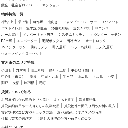
敷金・礼金ゼロアパート・マンション
物件特集一覧
2階以上
最上階
角部屋
南向き
シャンプードレッサー
メゾネット
バストイレ別
温水洗浄便座
浴室乾燥機
追焚きバス
IHコンロ
オール電化
インターネット無料
システムキッチン
カウンターキッチン
P2台可
エレベーター
宅配ボックス
都市ガス
オートロック
TVインターホン
防犯カメラ
即入居可
ペット相談可
二人入居可
ウォークインクローゼット
古河市のエリア特集
小山市
野木町
旧三和町
静町・三杉
中心地（西口）
中心地（東口）
鴻巣
中田・大山
牛ヶ谷
上辺見
下辺見
小堤
関戸
女沼
駒羽根
境町
賃貸について知る
お部屋探しから契約までの流れ
よくある質問
賃貸用語集
賃貸契約費用や一人暮らしの初期費用
賃貸物件の間取り図や資料の見方
賃貸物件の選び方やチェック方法
お部屋探しにオススメの時期
引越し業者の選び方
引越しの梱包の仕方や荷造りのコツ
当社について