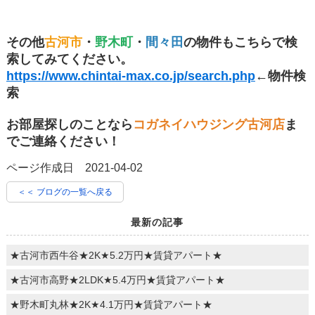
その他
古河市
・
野木町
・
間々田
の物件もこちらで検
索してみてください。
https://www.chintai-max.co.jp/search.php
←物件検
索
お部屋探しのことなら
コガネイハウジング古河店
ま
でご連絡ください！
ページ作成日 2021-04-02
＜＜ ブログの一覧へ戻る
最新の記事
★古河市西牛谷★2K★5.2万円★賃貸アパート★
★古河市高野★2LDK★5.4万円★賃貸アパート★
★野木町丸林★2K★4.1万円★賃貸アパート★