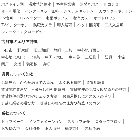
バストイレ別
温水洗浄便座
浴室乾燥機
追焚きバス
IHコンロ
オール電化
インターネット無料
システムキッチン
カウンターキッチン
P2台可
エレベーター
宅配ボックス
都市ガス
オートロック
TVインターホン
防犯カメラ
即入居可
ペット相談可
二人入居可
ウォークインクローゼット
古河市のエリア特集
小山市
野木町
旧三和町
静町・三杉
中心地（西口）
中心地（東口）
鴻巣
中田・大山
牛ヶ谷
上辺見
下辺見
小堤
関戸
女沼
駒羽根
境町
賃貸について知る
お部屋探しから契約までの流れ
よくある質問
賃貸用語集
賃貸契約費用や一人暮らしの初期費用
賃貸物件の間取り図や資料の見方
賃貸物件の選び方やチェック方法
お部屋探しにオススメの時期
引越し業者の選び方
引越しの梱包の仕方や荷造りのコツ
当社について
トップページ
インフォメーション
スタッフ紹介
スタッフブログ
お客様の声
会社概要
個人情報
勧誘方針
来店予約