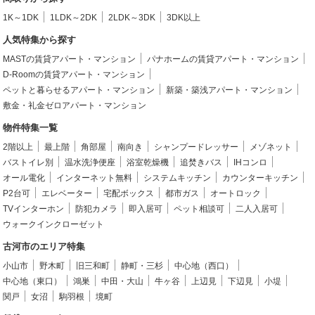
1K～1DK
1LDK～2DK
2LDK～3DK
3DK以上
人気特集から探す
MASTの賃貸アパート・マンション
パナホームの賃貸アパート・マンション
D-Roomの賃貸アパート・マンション
ペットと暮らせるアパート・マンション
新築・築浅アパート・マンション
敷金・礼金ゼロアパート・マンション
物件特集一覧
2階以上
最上階
角部屋
南向き
シャンプードレッサー
メゾネット
バストイレ別
温水洗浄便座
浴室乾燥機
追焚きバス
IHコンロ
オール電化
インターネット無料
システムキッチン
カウンターキッチン
P2台可
エレベーター
宅配ボックス
都市ガス
オートロック
TVインターホン
防犯カメラ
即入居可
ペット相談可
二人入居可
ウォークインクローゼット
古河市のエリア特集
小山市
野木町
旧三和町
静町・三杉
中心地（西口）
中心地（東口）
鴻巣
中田・大山
牛ヶ谷
上辺見
下辺見
小堤
関戸
女沼
駒羽根
境町