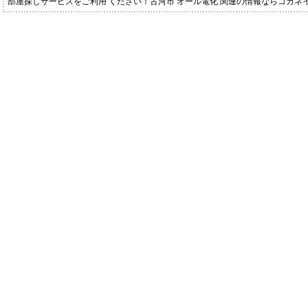
部屋探しサービスをご利用 ください！古河市 オール電化 関連の情報ならコガ