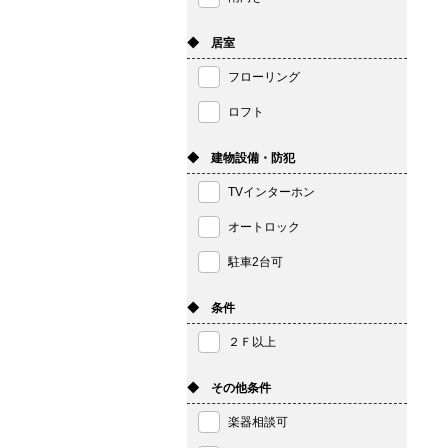
◆ 居室
フローリング
ロフト
◆ 建物設備・防犯
TVインターホン
オートロック
駐車2台可
◆ 条件
２Ｆ以上
◆ その他条件
楽器相談可