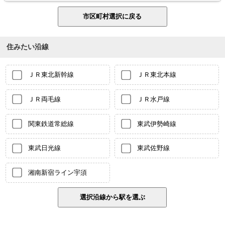
住みたい沿線
ＪＲ東北新幹線
ＪＲ東北本線
ＪＲ両毛線
ＪＲ水戸線
関東鉄道常総線
東武伊勢崎線
東武日光線
東武佐野線
湘南新宿ライン宇須