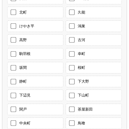
北町
久能
けやき平
鴻巣
高野
古河
駒羽根
幸町
坂間
桜町
静町
下大野
下辺見
下山町
関戸
茶屋新田
中央町
鳥喰