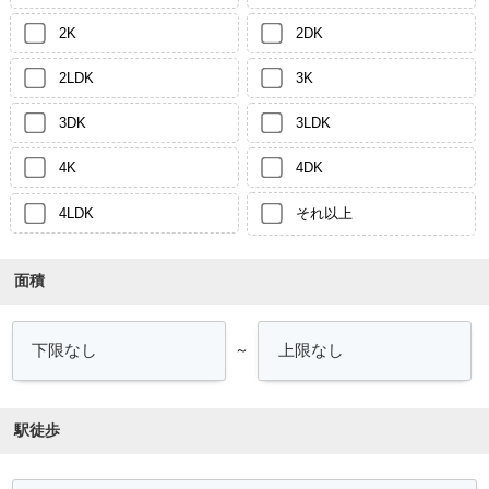
2K
2DK
2LDK
3K
3DK
3LDK
4K
4DK
4LDK
それ以上
面積
～
駅徒歩