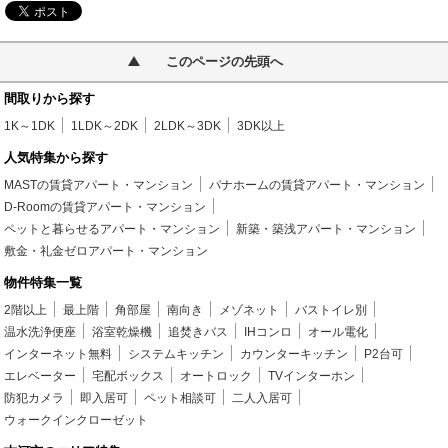
このページの先頭へ
間取りから探す
1K～1DK
1LDK～2DK
2LDK～3DK
3DK以上
人気特集から探す
MASTの賃貸アパート・マンション
パナホームの賃貸アパート・マンション
D-Roomの賃貸アパート・マンション
ペットと暮らせるアパート・マンション
新築・築浅アパート・マンション
敷金・礼金ゼロアパート・マンション
物件特集一覧
2階以上
最上階
角部屋
南向き
メゾネット
バストイレ別
温水洗浄便座
浴室乾燥機
追焚きバス
IHコンロ
オール電化
インターネット無料
システムキッチン
カウンターキッチン
P2台可
エレベーター
宅配ボックス
オートロック
TVインターホン
防犯カメラ
即入居可
ペット相談可
二人入居可
ウォークインクローゼット