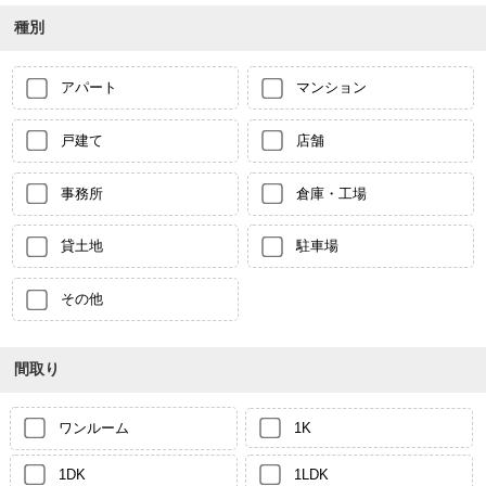
種別
アパート
マンション
戸建て
店舗
事務所
倉庫・工場
貸土地
駐車場
その他
間取り
ワンルーム
1K
1DK
1LDK