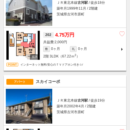
ＪＲ東北本線
古河駅
/ 徒歩18分
築年月1999年11月 / 2階建
茨城県古河市原町
4.75万円
202
2,000円
0ヶ月
0ヶ月
敷
礼
2
2階
3LDK（67.22ｍ
）
インターネット無料/安心のＴＶドアホン付き☆/
スカイコーポ
アパート
ＪＲ東北本線
古河駅
/ 徒歩19分
築年月2002年4月 / 2階建
茨城県古河市原町