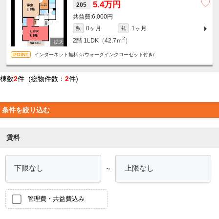
5.4万円
205
6,000円
0ヶ月
1ヶ月
敷
礼
2
2階
1LDK（42.7ｍ
）
インターネット無料☆/ウォークインクローゼット付き/
棟数
2
件 (総物件数：
2
件)
条件を絞り込む
賃料
～
管理費・共益費込み