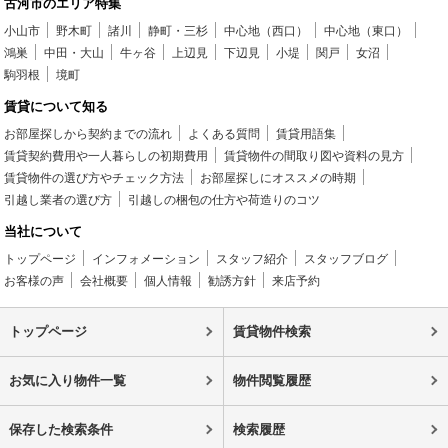
古河市のエリア特集
小山市
野木町
諸川
静町・三杉
中心地（西口）
中心地（東口）
鴻巣
中田・大山
牛ヶ谷
上辺見
下辺見
小堤
関戸
女沼
駒羽根
境町
賃貸について知る
お部屋探しから契約までの流れ
よくある質問
賃貸用語集
賃貸契約費用や一人暮らしの初期費用
賃貸物件の間取り図や資料の見方
賃貸物件の選び方やチェック方法
お部屋探しにオススメの時期
引越し業者の選び方
引越しの梱包の仕方や荷造りのコツ
当社について
トップページ
インフォメーション
スタッフ紹介
スタッフブログ
お客様の声
会社概要
個人情報
勧誘方針
来店予約
トップページ
賃貸物件検索
お気に入り物件一覧
物件閲覧履歴
保存した検索条件
検索履歴