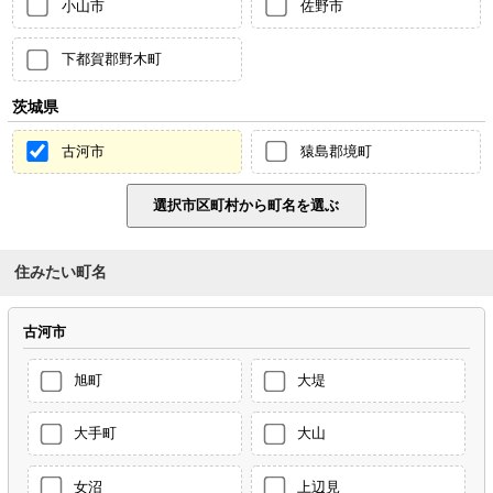
小山市
佐野市
下都賀郡野木町
茨城県
古河市
猿島郡境町
住みたい町名
古河市
旭町
大堤
大手町
大山
女沼
上辺見