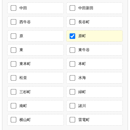
中田
中田新田
西牛谷
長谷町
原
原町
東
東牛谷
東本町
本町
松並
水海
三杉町
緑町
南町
諸川
横山町
雷電町