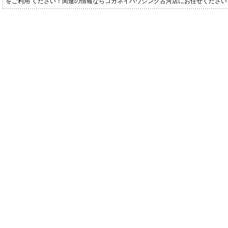
をご利用 ください！関連の情報ならコガネイハウジング古河店にお任せください