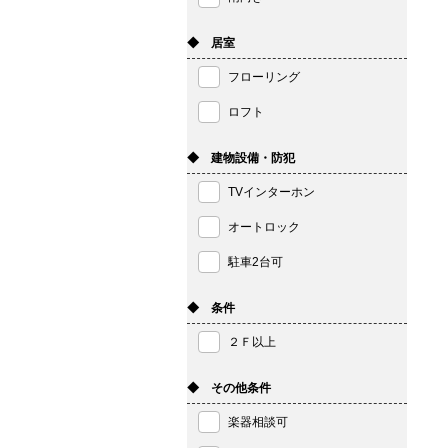
◆ 居室
フローリング
ロフト
◆ 建物設備・防犯
TVインターホン
オートロック
駐車2台可
◆ 条件
２Ｆ以上
◆ その他条件
楽器相談可