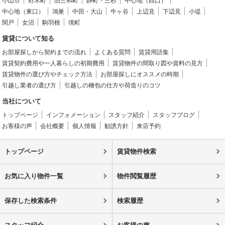
小山市
野木町
旧三和町
静町・三杉
中心地（西口）
中心地（東口）
鴻巣
中田・大山
牛ヶ谷
上辺見
下辺見
小堤
関戸
女沼
駒羽根
境町
賃貸について知る
お部屋探しから契約までの流れ
よくある質問
賃貸用語集
賃貸契約費用や一人暮らしの初期費用
賃貸物件の間取り図や資料の見方
賃貸物件の選び方やチェック方法
お部屋探しにオススメの時期
引越し業者の選び方
引越しの梱包の仕方や荷造りのコツ
当社について
トップページ
インフォメーション
スタッフ紹介
スタッフブログ
お客様の声
会社概要
個人情報
勧誘方針
来店予約
トップページ
賃貸物件検索
お気に入り物件一覧
物件閲覧履歴
保存した検索条件
検索履歴