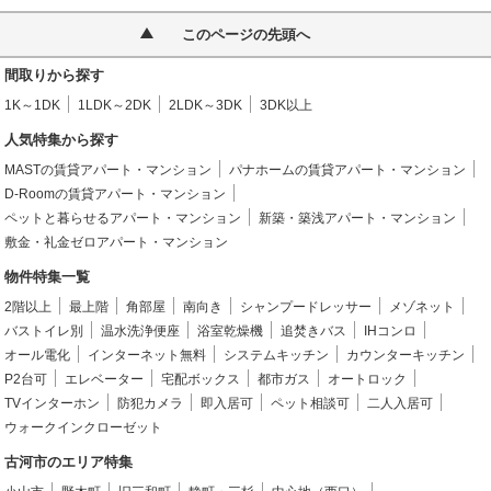
このページの先頭へ
間取りから探す
1K～1DK
1LDK～2DK
2LDK～3DK
3DK以上
人気特集から探す
MASTの賃貸アパート・マンション
パナホームの賃貸アパート・マンション
D-Roomの賃貸アパート・マンション
ペットと暮らせるアパート・マンション
新築・築浅アパート・マンション
敷金・礼金ゼロアパート・マンション
物件特集一覧
2階以上
最上階
角部屋
南向き
シャンプードレッサー
メゾネット
バストイレ別
温水洗浄便座
浴室乾燥機
追焚きバス
IHコンロ
オール電化
インターネット無料
システムキッチン
カウンターキッチン
P2台可
エレベーター
宅配ボックス
都市ガス
オートロック
TVインターホン
防犯カメラ
即入居可
ペット相談可
二人入居可
ウォークインクローゼット
古河市のエリア特集