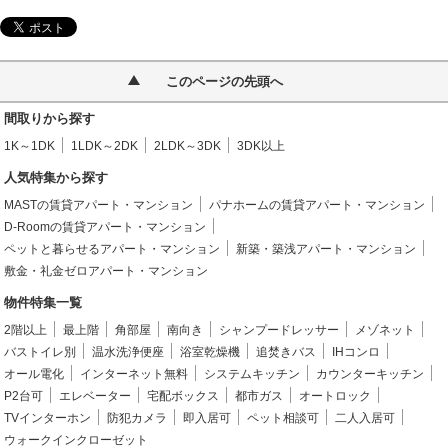
このページの先頭へ
間取りから探す
1K～1DK
1LDK～2DK
2LDK～3DK
3DK以上
人気特集から探す
MASTの賃貸アパート・マンション
パナホームの賃貸アパート・マンション
D-Roomの賃貸アパート・マンション
ペットと暮らせるアパート・マンション
新築・築浅アパート・マンション
敷金・礼金ゼロアパート・マンション
物件特集一覧
2階以上
最上階
角部屋
南向き
シャンプードレッサー
メゾネット
バストイレ別
温水洗浄便座
浴室乾燥機
追焚きバス
IHコンロ
オール電化
インターネット無料
システムキッチン
カウンターキッチン
P2台可
エレベーター
宅配ボックス
都市ガス
オートロック
TVインターホン
防犯カメラ
即入居可
ペット相談可
二人入居可
ウォークインクローゼット