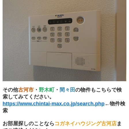
その他
古河市
・
野木町
・
間々田
の物件もこちらで検
索してみてください。
https://www.chintai-max.co.jp/search.php
←物件検
索
お部屋探しのことなら
コガネイハウジング古河店
ま