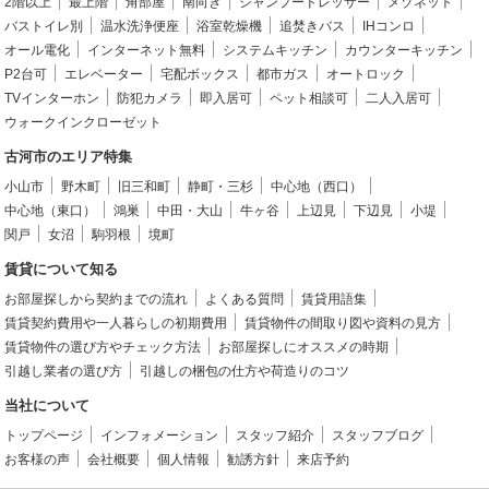
2階以上
最上階
角部屋
南向き
シャンプードレッサー
メゾネット
バストイレ別
温水洗浄便座
浴室乾燥機
追焚きバス
IHコンロ
オール電化
インターネット無料
システムキッチン
カウンターキッチン
P2台可
エレベーター
宅配ボックス
都市ガス
オートロック
TVインターホン
防犯カメラ
即入居可
ペット相談可
二人入居可
ウォークインクローゼット
古河市のエリア特集
小山市
野木町
旧三和町
静町・三杉
中心地（西口）
中心地（東口）
鴻巣
中田・大山
牛ヶ谷
上辺見
下辺見
小堤
関戸
女沼
駒羽根
境町
賃貸について知る
お部屋探しから契約までの流れ
よくある質問
賃貸用語集
賃貸契約費用や一人暮らしの初期費用
賃貸物件の間取り図や資料の見方
賃貸物件の選び方やチェック方法
お部屋探しにオススメの時期
引越し業者の選び方
引越しの梱包の仕方や荷造りのコツ
当社について
トップページ
インフォメーション
スタッフ紹介
スタッフブログ
お客様の声
会社概要
個人情報
勧誘方針
来店予約