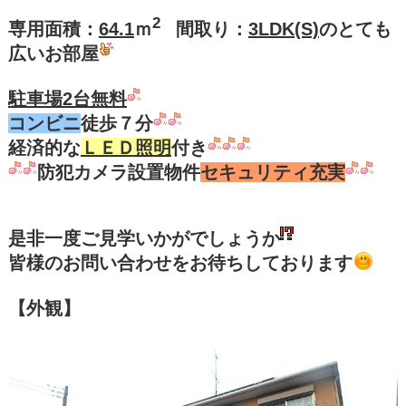
2
専用面積：
64.1
ｍ
間取り：
3LDK(S)
のとても
広いお部屋
駐車場2台無料
コンビニ
徒歩７分
経済的な
ＬＥＤ照明
付き
防犯カメラ設置物件
セキュリティ充実
是非一度ご見学いかがでしょうか
皆様のお問い合わせをお待ちしております
【外観】