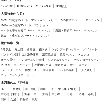
1K～1DK
1LDK～2DK
2LDK～3DK
3DK以上
人気特集から探す
MASTの賃貸アパート・マンション
パナホームの賃貸アパート・マンション
D-Roomの賃貸アパート・マンション
ペットと暮らせるアパート・マンション
新築・築浅アパート・マンション
敷金・礼金ゼロアパート・マンション
物件特集一覧
2階以上
最上階
角部屋
南向き
シャンプードレッサー
メゾネット
バストイレ別
温水洗浄便座
浴室乾燥機
追焚きバス
IHコンロ
オール電化
インターネット無料
システムキッチン
カウンターキッチン
P2台可
エレベーター
宅配ボックス
都市ガス
オートロック
TVインターホン
防犯カメラ
即入居可
ペット相談可
二人入居可
ウォークインクローゼット
古河市のエリア特集
小山市
野木町
旧三和町
静町・三杉
中心地（西口）
中心地（東口）
鴻巣
中田・大山
牛ヶ谷
上辺見
下辺見
小堤
関戸
女沼
駒羽根
境町