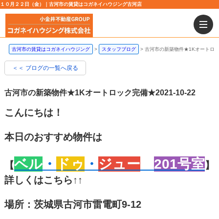
１０月２２日（金）｜古河市の賃貸はコガネイハウジング古河店
古河市の賃貸はコガネイハウジング
スタッフブログ
古河市の新築物件★1Kオートロ
＜＜ ブログの一覧へ戻る
古河市の新築物件★1Kオートロック完備★
2021-10-22
こんにちは！
本日のおすすめ物件は
ベル
・
ドゥ
・
ジュー
201号室
【
】
詳しくはこちら↑↑
場所：茨城県古河市雷電町9-12