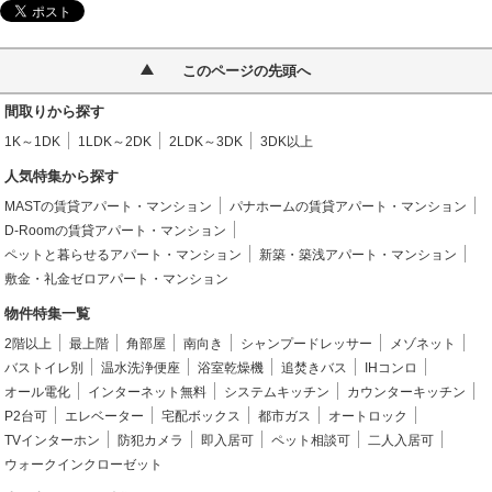
このページの先頭へ
間取りから探す
1K～1DK
1LDK～2DK
2LDK～3DK
3DK以上
人気特集から探す
MASTの賃貸アパート・マンション
パナホームの賃貸アパート・マンション
D-Roomの賃貸アパート・マンション
ペットと暮らせるアパート・マンション
新築・築浅アパート・マンション
敷金・礼金ゼロアパート・マンション
物件特集一覧
2階以上
最上階
角部屋
南向き
シャンプードレッサー
メゾネット
バストイレ別
温水洗浄便座
浴室乾燥機
追焚きバス
IHコンロ
オール電化
インターネット無料
システムキッチン
カウンターキッチン
P2台可
エレベーター
宅配ボックス
都市ガス
オートロック
TVインターホン
防犯カメラ
即入居可
ペット相談可
二人入居可
ウォークインクローゼット