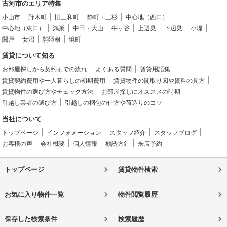
古河市のエリア特集
小山市
野木町
旧三和町
静町・三杉
中心地（西口）
中心地（東口）
鴻巣
中田・大山
牛ヶ谷
上辺見
下辺見
小堤
関戸
女沼
駒羽根
境町
賃貸について知る
お部屋探しから契約までの流れ
よくある質問
賃貸用語集
賃貸契約費用や一人暮らしの初期費用
賃貸物件の間取り図や資料の見方
賃貸物件の選び方やチェック方法
お部屋探しにオススメの時期
引越し業者の選び方
引越しの梱包の仕方や荷造りのコツ
当社について
トップページ
インフォメーション
スタッフ紹介
スタッフブログ
お客様の声
会社概要
個人情報
勧誘方針
来店予約
トップページ
賃貸物件検索
お気に入り物件一覧
物件閲覧履歴
保存した検索条件
検索履歴