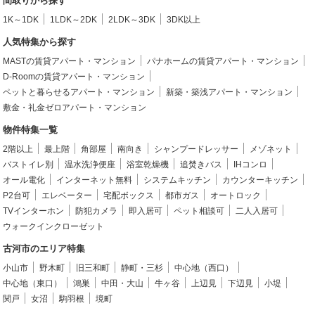
間取りから探す
1K～1DK
1LDK～2DK
2LDK～3DK
3DK以上
人気特集から探す
MASTの賃貸アパート・マンション
パナホームの賃貸アパート・マンション
D-Roomの賃貸アパート・マンション
ペットと暮らせるアパート・マンション
新築・築浅アパート・マンション
敷金・礼金ゼロアパート・マンション
物件特集一覧
2階以上
最上階
角部屋
南向き
シャンプードレッサー
メゾネット
バストイレ別
温水洗浄便座
浴室乾燥機
追焚きバス
IHコンロ
オール電化
インターネット無料
システムキッチン
カウンターキッチン
P2台可
エレベーター
宅配ボックス
都市ガス
オートロック
TVインターホン
防犯カメラ
即入居可
ペット相談可
二人入居可
ウォークインクローゼット
古河市のエリア特集
小山市
野木町
旧三和町
静町・三杉
中心地（西口）
中心地（東口）
鴻巣
中田・大山
牛ヶ谷
上辺見
下辺見
小堤
関戸
女沼
駒羽根
境町