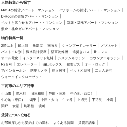
人気特集から探す
MASTの賃貸アパート・マンション
パナホームの賃貸アパート・マンション
D-Roomの賃貸アパート・マンション
ペットと暮らせるアパート・マンション
新築・築浅アパート・マンション
敷金・礼金ゼロアパート・マンション
物件特集一覧
2階以上
最上階
角部屋
南向き
シャンプードレッサー
メゾネット
バストイレ別
温水洗浄便座
浴室乾燥機
追焚きバス
IHコンロ
オール電化
インターネット無料
システムキッチン
カウンターキッチン
P2台可
エレベーター
宅配ボックス
都市ガス
オートロック
TVインターホン
防犯カメラ
即入居可
ペット相談可
二人入居可
ウォークインクローゼット
古河市のエリア特集
小山市
野木町
旧三和町
静町・三杉
中心地（西口）
中心地（東口）
鴻巣
中田・大山
牛ヶ谷
上辺見
下辺見
小堤
関戸
女沼
駒羽根
境町
賃貸について知る
お部屋探しから契約までの流れ
よくある質問
賃貸用語集