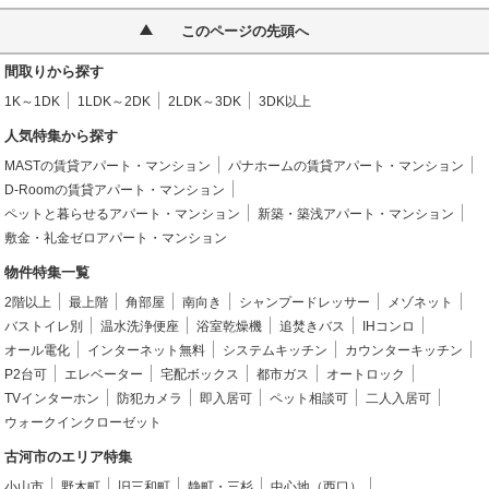
このページの先頭へ
間取りから探す
1K～1DK
1LDK～2DK
2LDK～3DK
3DK以上
人気特集から探す
MASTの賃貸アパート・マンション
パナホームの賃貸アパート・マンション
D-Roomの賃貸アパート・マンション
ペットと暮らせるアパート・マンション
新築・築浅アパート・マンション
敷金・礼金ゼロアパート・マンション
物件特集一覧
2階以上
最上階
角部屋
南向き
シャンプードレッサー
メゾネット
バストイレ別
温水洗浄便座
浴室乾燥機
追焚きバス
IHコンロ
オール電化
インターネット無料
システムキッチン
カウンターキッチン
P2台可
エレベーター
宅配ボックス
都市ガス
オートロック
TVインターホン
防犯カメラ
即入居可
ペット相談可
二人入居可
ウォークインクローゼット
古河市のエリア特集
小山市
野木町
旧三和町
静町・三杉
中心地（西口）