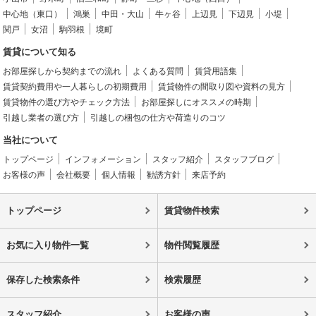
中心地（東口）
鴻巣
中田・大山
牛ヶ谷
上辺見
下辺見
小堤
関戸
女沼
駒羽根
境町
賃貸について知る
お部屋探しから契約までの流れ
よくある質問
賃貸用語集
賃貸契約費用や一人暮らしの初期費用
賃貸物件の間取り図や資料の見方
賃貸物件の選び方やチェック方法
お部屋探しにオススメの時期
引越し業者の選び方
引越しの梱包の仕方や荷造りのコツ
当社について
トップページ
インフォメーション
スタッフ紹介
スタッフブログ
お客様の声
会社概要
個人情報
勧誘方針
来店予約
トップページ
賃貸物件検索
お気に入り物件一覧
物件閲覧履歴
保存した検索条件
検索履歴
スタッフ紹介
お客様の声