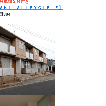
 駐車場２台付き
ＡＫＩ ＡＬＬＥＹＣＬＥ Ｆ】
384