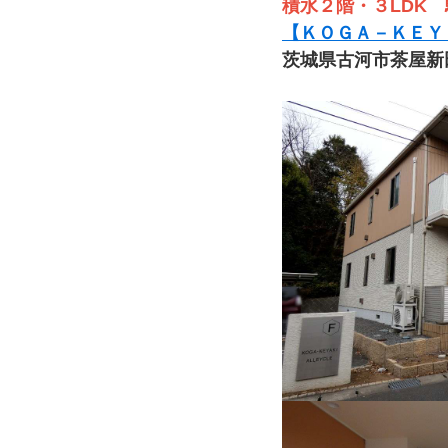
積水２階・３LDK
【ＫＯＧＡ－ＫＥＹ
茨城県古河市茶屋新田