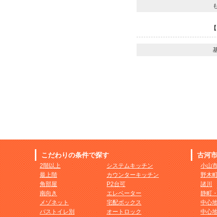
【
基
こだわりの条件で探す
古河
2階以上
システムキッチン
小山
最上階
カウンターキッチン
野木
角部屋
P2台可
諸川
南向き
エレベーター
静町
メゾネット
宅配ボックス
中心
バストイレ別
オートロック
中心