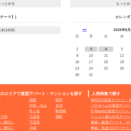
もっとみる
もっとみ
テーマ】|
カレンダ
<<
2026年8月
本(1608)
日
月
火
水
2
3
4
5
9
10
11
12
16
17
18
19
23
24
25
26
30
31
市のエリアで賃貸アパート・マンションを探す
人気特集で探す
市
鴻巣
関戸
MASTの賃貸アパート・
町
中田・大山
女沼
パナホームの賃貸アパー
牛ヶ谷
駒羽根
D-Roomの賃貸アパー
・三杉
上辺見
境町
ペットと暮らせるアパー
地（西口）
下辺見
新築・築浅アパート・マ
地（東口）
小堤
敷金・礼金ゼロアパート