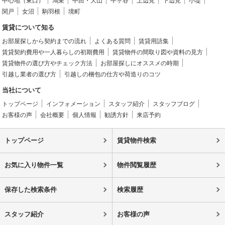
中心地（東口）
鴻巣
中田・大山
牛ヶ谷
上辺見
下辺見
小堤
関戸
女沼
駒羽根
境町
賃貸について知る
お部屋探しから契約までの流れ
よくある質問
賃貸用語集
賃貸契約費用や一人暮らしの初期費用
賃貸物件の間取り図や資料の見方
賃貸物件の選び方やチェック方法
お部屋探しにオススメの時期
引越し業者の選び方
引越しの梱包の仕方や荷造りのコツ
当社について
トップページ
インフォメーション
スタッフ紹介
スタッフブログ
お客様の声
会社概要
個人情報
勧誘方針
来店予約
トップページ
賃貸物件検索
お気に入り物件一覧
物件閲覧履歴
保存した検索条件
検索履歴
スタッフ紹介
お客様の声