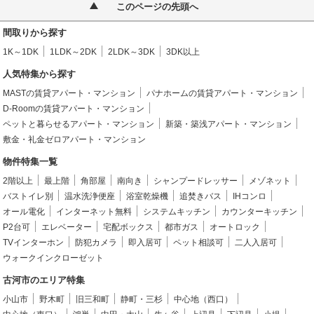
このページの先頭へ
間取りから探す
1K～1DK
1LDK～2DK
2LDK～3DK
3DK以上
人気特集から探す
MASTの賃貸アパート・マンション
パナホームの賃貸アパート・マンション
D-Roomの賃貸アパート・マンション
ペットと暮らせるアパート・マンション
新築・築浅アパート・マンション
敷金・礼金ゼロアパート・マンション
物件特集一覧
2階以上
最上階
角部屋
南向き
シャンプードレッサー
メゾネット
バストイレ別
温水洗浄便座
浴室乾燥機
追焚きバス
IHコンロ
オール電化
インターネット無料
システムキッチン
カウンターキッチン
P2台可
エレベーター
宅配ボックス
都市ガス
オートロック
TVインターホン
防犯カメラ
即入居可
ペット相談可
二人入居可
ウォークインクローゼット
古河市のエリア特集
小山市
野木町
旧三和町
静町・三杉
中心地（西口）