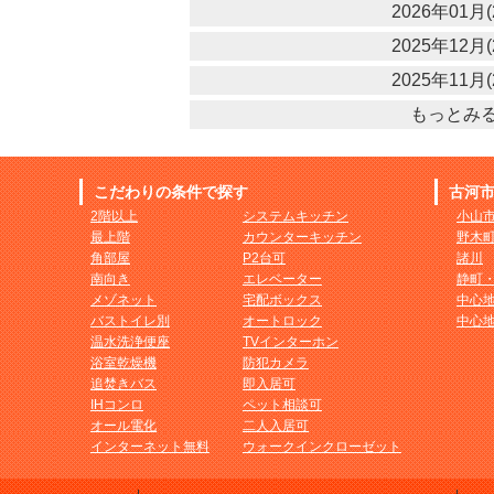
2026年01月(
2025年12月(
2025年11月(
もっとみ
こだわりの条件で探す
古河
2階以上
システムキッチン
小山
最上階
カウンターキッチン
野木
角部屋
P2台可
諸川
南向き
エレベーター
静町
メゾネット
宅配ボックス
中心
バストイレ別
オートロック
中心
温水洗浄便座
TVインターホン
浴室乾燥機
防犯カメラ
追焚きバス
即入居可
IHコンロ
ペット相談可
オール電化
二人入居可
インターネット無料
ウォークインクローゼット