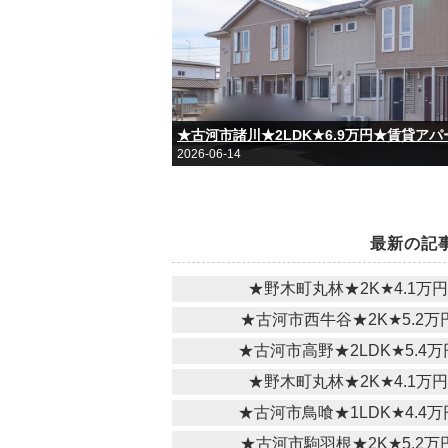
★古河市諸川★2LDK★6.9万円★賃貸ア
2026-06-14
最新の記
★野木町丸林★2K★4.1万
★古河市西牛谷★2K★5.2
★古河市高野★2LDK★5.4
★野木町丸林★2K★4.1万
★古河市鳥喰★1LDK★4.4
★古河市駒羽根★2K★5.2