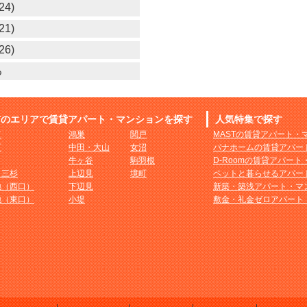
24)
21)
26)
る
市のエリアで賃貸アパート・マンションを探す
人気特集で探す
市
鴻巣
関戸
MASTの賃貸アパート・
町
中田・大山
女沼
パナホームの賃貸アパー
牛ヶ谷
駒羽根
D-Roomの賃貸アパー
・三杉
上辺見
境町
ペットと暮らせるアパー
地（西口）
下辺見
新築・築浅アパート・マ
地（東口）
小堤
敷金・礼金ゼロアパート