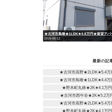
★古河市鳥喰★1LDK★4.8万円★賃貸ア
2026-06-12
最新の記
★古河市高野★2LDK★5.4
★古河市鳥喰★1LDK★4.4
★野木町丸林★2K★4.1万
★古河市西牛谷★2K★5.2
★古河市高野★2LDK★5.4
★野木町丸林★2K★4.1万