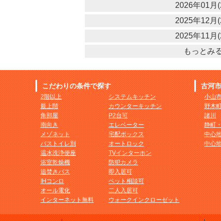
2026年01月(
2025年12月(
2025年11月(
もっとみ
こだわりの条件で探す
古河
2階以上
システムキッチン
小山
最上階
カウンターキッチン
野木
角部屋
P2台可
諸川
南向き
エレベーター
静町
メゾネット
宅配ボックス
中心
バストイレ別
オートロック
中心
温水洗浄便座
TVインターホン
浴室乾燥機
防犯カメラ
追焚きバス
即入居可
IHコンロ
ペット相談可
オール電化
二人入居可
インターネット無料
ウォークインクローゼット