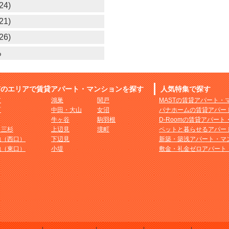
24)
21)
26)
る
市のエリアで賃貸アパート・マンションを探す
人気特集で探す
市
鴻巣
関戸
MASTの賃貸アパート・
町
中田・大山
女沼
パナホームの賃貸アパー
牛ヶ谷
駒羽根
D-Roomの賃貸アパー
・三杉
上辺見
境町
ペットと暮らせるアパー
地（西口）
下辺見
新築・築浅アパート・マ
地（東口）
小堤
敷金・礼金ゼロアパート